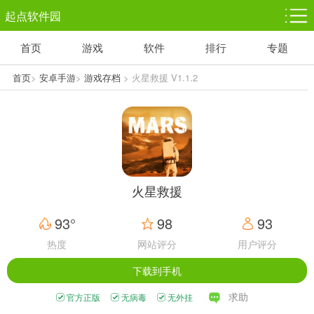
起点软件园
首页
游戏
软件
排行
专题
塔防游戏
休闲益智
体育竞技
1千+款游戏
1万+款游戏
5百+款游戏
首页
>
安卓手游
>
游戏存档
> 火星救援 V1.1.2
角色扮演
赛车竞速
动作射击
3千+款游戏
3百+款游戏
3百+款游戏
火星救援
93°
98
93
热度
网站评分
用户评分
下载到手机
求助
官方正版
无病毒
无外挂