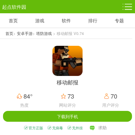
起点软件园
首页
游戏
软件
排行
专题
塔防游戏
休闲益智
体育竞技
1千+款游戏
1万+款游戏
5百+款游戏
首页
>
安卓手游
>
塔防游戏
> 移动邮报 V0.74
角色扮演
赛车竞速
动作射击
3千+款游戏
3百+款游戏
3百+款游戏
移动邮报
84°
73
70
热度
网站评分
用户评分
下载到手机
求助
官方正版
无病毒
无外挂