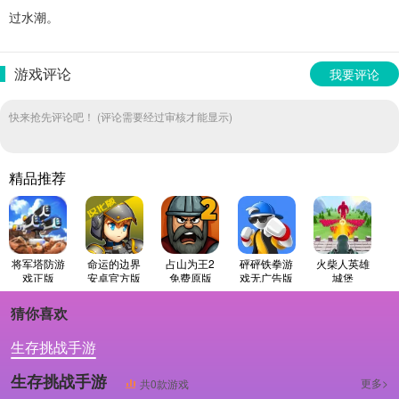
过水潮。
游戏评论
我要评论
快来抢先评论吧！ (评论需要经过审核才能显示)
精品推荐
将军塔防游
命运的边界
占山为王2
砰砰铁拳游
火柴人英雄
戏正版
安卓官方版
免费原版
戏无广告版
城堡
猜你喜欢
生存挑战手游
生存挑战手游
更多>
共0款游戏