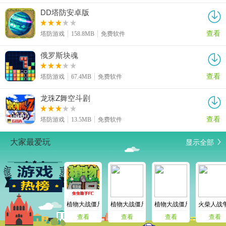
DD塔防安卓版
查看
塔防游戏
158.8MB
免费软件
俄罗斯块魂
查看
塔防游戏
67.4MB
免费软件
龙珠Z舞空斗剧
查看
塔防游戏
13.5MB
免费软件
显示全部
大家最爱玩
植物大战僵尸免费版
植物大战僵尸原版
植物大战僵尸江南版
火柴人战
查看
查看
查看
查看