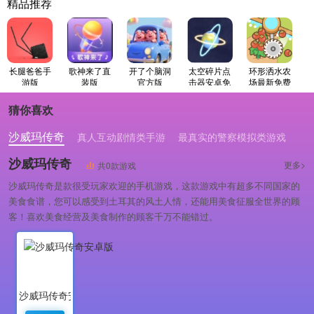
精品推荐
长腿爸爸手
歌神来了直
开了个脑洞
太空碎片点
环形洒水农
游版
装版
官方版
击器安卓免
场最新免费
费版
版
猜你喜欢
沙威玛传奇
真人互动剧情类手游
最真实的警察模拟类游戏
沙威玛传奇
更多>
共0款游戏
沙威玛传奇是款很受玩家欢迎的手机游戏，这款游戏中有超多不同国家的
美食食谱，您可以感受到土耳其的风土人情，还能用美食征服全世界的顾
客！喜欢美食经营及美食制作的顾客千万不能错过。
沙威玛传奇安卓版