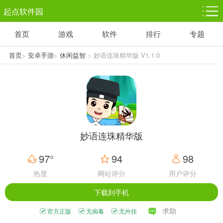
起点软件园
首页
游戏
软件
排行
专题
塔防游戏
休闲益智
体育竞技
1千+款游戏
1万+款游戏
5百+款游戏
首页
>
安卓手游
>
休闲益智
> 妙语连珠精华版 V1.1.0
角色扮演
赛车竞速
动作射击
3千+款游戏
3百+款游戏
3百+款游戏
妙语连珠精华版
97°
94
98
热度
网站评分
用户评分
下载到手机
求助
官方正版
无病毒
无外挂