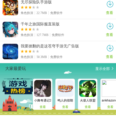
无尽探险队手游版
查看
角色扮演
22.7MB
免费软件
千年之旅国际服直装版
查看
角色扮演
127.7MB
免费软件
我要掀翻的是这苍穹手游无广告版
查看
角色扮演
50.3MB
免费软件
显示全部
大家最爱玩
小舞奇遇记3d免费版
鸣人的假期
火柴人联盟
ankhaz
查看
查看
查看
查看