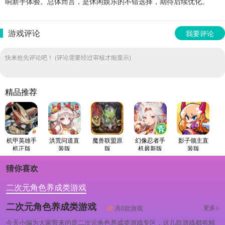
响新手体验。总体而言，是休闲娱乐的不错选择，期待后续优化。
游戏评论
我要评论
快来抢先评论吧！ (评论需要经过审核才能显示)
精品推荐
机甲英雄手
洪荒问道直
魔兽联盟原
幻像忍者手
影子领主直
机正版
装版
版
机最新版
装版
猜你喜欢
二次元角色养成类游戏
二次元角色养成类游戏
更多>
共0款游戏
今天小编为大家带来的是二次元角色养成类游戏专区，这几款游戏都有精