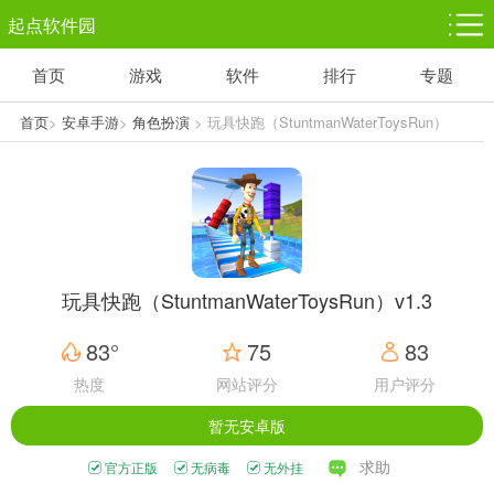
起点软件园
首页
游戏
软件
排行
专题
塔防游戏
休闲益智
体育竞技
1千+款游戏
1万+款游戏
5百+款游戏
首页
>
安卓手游
>
角色扮演
> 玩具快跑（StuntmanWaterToysRun）
v1.3 v9
角色扮演
赛车竞速
动作射击
3千+款游戏
3百+款游戏
3百+款游戏
玩具快跑（StuntmanWaterToysRun）v1.3
83°
75
83
热度
网站评分
用户评分
暂无安卓版
求助
官方正版
无病毒
无外挂