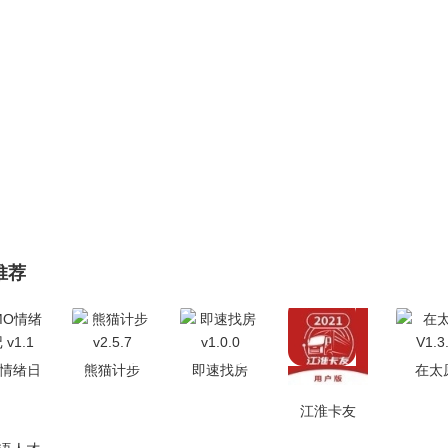
推荐
O情绪日
熊猫计步
即速找房
在太
v1.1
v2.5.7
v1.0.0
V1.3
江淮卡友
V1.7.7