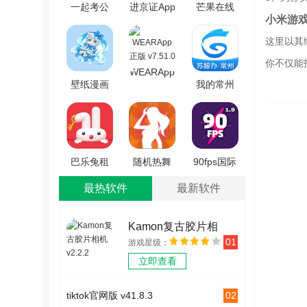
一起考公
进京证App
芒果在线
小米游
务员考试
官方最新
手机正版
这里以其
题库无广
版 v3.6.07
v8.0.9 安
告版
卓版
你不仅能
WEARApp
V1.2.1
壁纸漫画
我的常州
正版
控安卓直
手机版
v7.51.0
装版 V1.1
v3.6.0
巴乐兔租
随机热舞
90fps国际
房原版
v1.0
服 V58
最热软件
最新软件
v7.4.5
Kamon复古胶片相
01
游戏星级：
机 v2.2.2
立即查看
02
tiktok官网版 v41.8.3