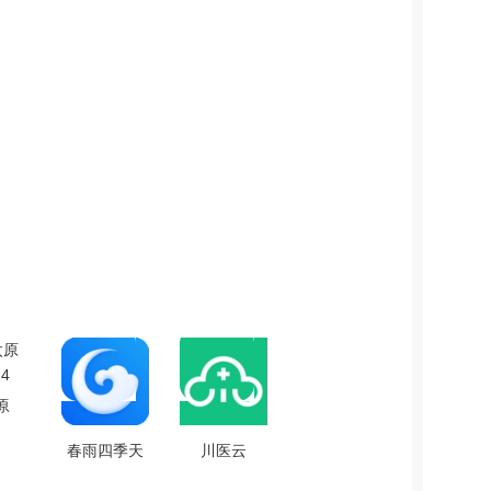
原
.4
春雨四季天
川医云
气 V1.3.4
v2.0.3