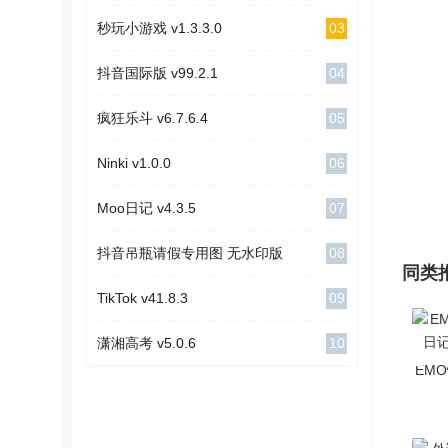
03
秒玩小游戏 v1.3.3.0
04
抖音国际版 v99.2.1
05
疯狂乐斗 v6.7.6.4
06
Ninki v1.0.0
07
Moo日记 v4.3.5
08
抖音吊瓶请假专用图 无水印版
同类
09
TikTok v41.8.3
10
潇湘高考 v5.0.6
EM
记 