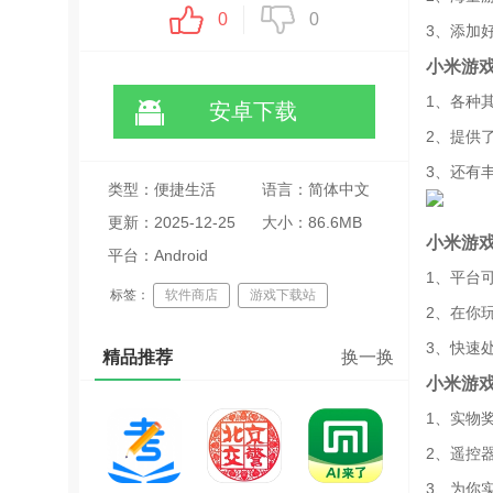
0
0
3、添加
小米游
1、各种
安卓下载
2、提供
3、还有
类型：便捷生活
语言：简体中文
更新：2025-12-25
大小：86.6MB
小米游
16:55:27
平台：Android
1、平台
标签：
软件商店
游戏下载站
2、在你
福利多
3、快速
精品推荐
换一换
小米游
1、实物
2、遥控
3、为你