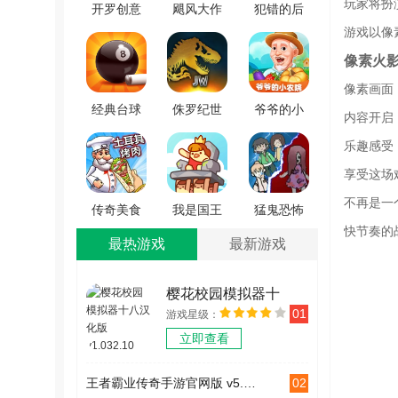
玩家将扮
开罗创意
飓风大作
犯错的后
咖啡店物
战手机免
果安卓免
游戏以像
语游戏正
费版
费版
像素火
版 v1.1.3
v2.6.1
V1.3.0
像素画面
经典台球
侏罗纪世
爷爷的小
内容开启
大师游戏
界汉化版
农院手机
乐趣感受
绿色版
v1.87.6
最新版
享受这场
V1.0.12
V1.1.5
不再是一
传奇美食
我是国王
猛鬼恐怖
快节奏的
家游戏绿
手游无广
女生宿舍
最热游戏
最新游戏
色版 V1.0
告版 V1.0
V1.0
樱花校园模拟器十
01
游戏星级：
八汉化版 v1.032.10
立即查看
02
王者霸业传奇手游官网版 v5.5.0