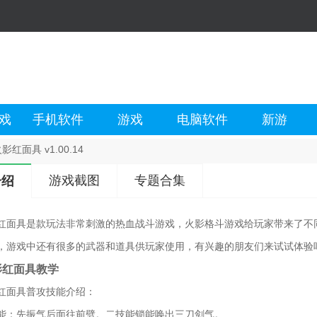
戏
手机软件
游戏
电脑软件
新游
影红面具 v1.00.14
游戏截图
专题合集
介绍
红面具是款玩法非常刺激的热血战斗游戏，火影格斗游戏给玩家带来了不
，游戏中还有很多的武器和道具供玩家使用，有兴趣的朋友们来试试体验
影红面具教学
红面具普攻技能介绍：
能：先振气后面往前劈。二技能锁能唤出三刀剑气。