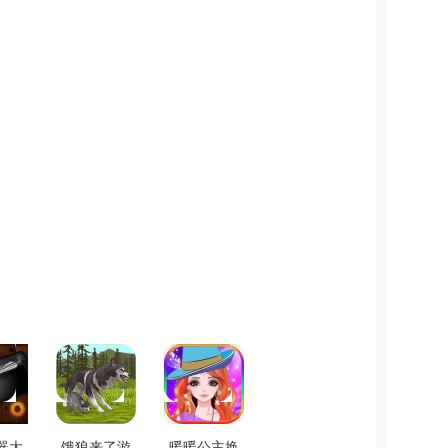
器大
饿狼来了游
暖暖公主换