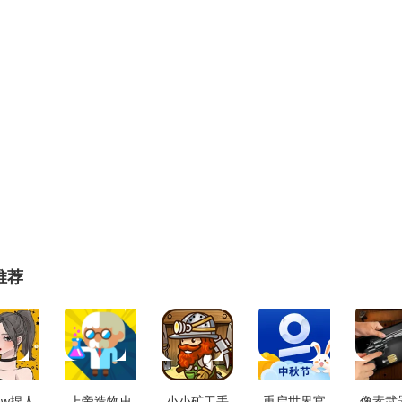
推荐
rew捏人
上帝造物史
小小矿工手
重启世界官
像素武