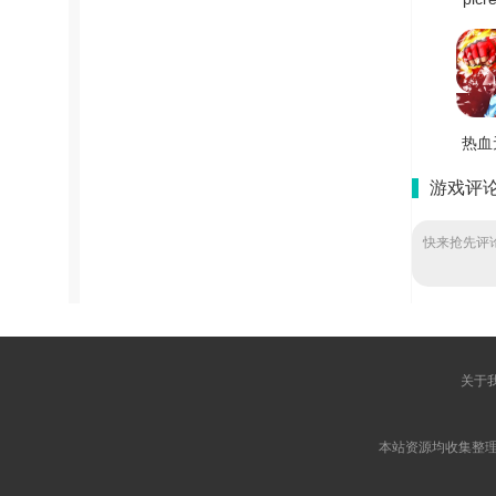
手
V1
热血
斗王
游戏评
原版 V
快来抢先评论
关于
本站资源均收集整