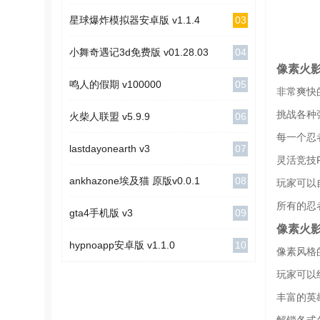
03
星球爆炸模拟器安卓版 v1.1.4
04
小舞奇遇记3d免费版 v01.28.03
像素火
05
鸣人的假期 v100000
非常爽快
挑战各种
06
火柴人联盟 v5.9.9
每一个忍
07
lastdayonearth v3
灵活竞技
08
ankhazone埃及猫 原版v0.0.1
玩家可以
所有的忍
09
gta4手机版 v3
像素火
10
hypnoapp安卓版 v1.1.0
像素风格
玩家可以
丰富的英