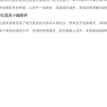
各样的火影忍者在竞技场上施展自己强大的实力，和不同的对手展开战斗
释放都非常的华丽，让对手一招毙命，迅速得到成长，更深刻的理解技能
影红面具小编简评
红面具游戏呈现了较为真实的火影决斗场玩法，带来无尽试炼模式、训练
每个角色的连招方式，合理的利用通灵，然后将敌人消灭，本局游戏就能