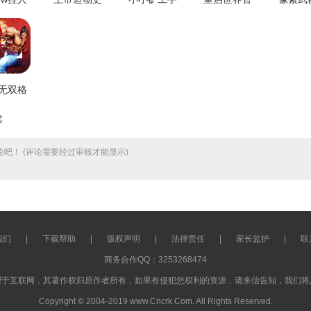
游版
手游免费版
机最新版
方最新版
师手
.0.0
V1.0.1
V1.0.0
V2.3.5
V1.0
无双格
者免费
论
4.4.8
吧！ (评论需要经过审核才能显示)
我们
|
下载帮助
|
版权声明
|
法律责任
|
家长监护
|
联
商务合作QQ：3253268474
理于互联网，其著作权归原作者所有，如果有侵犯您权利的资源，请来信告知，我们将
Copyright © 2004-2019 www.Cncrk.Com. All Rights Reserved.