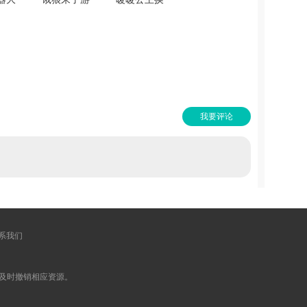
游版
戏最新版
装化妆游戏
2
V1.1
无广告版
V3.6
我要评论
系我们
及时撤销相应资源。