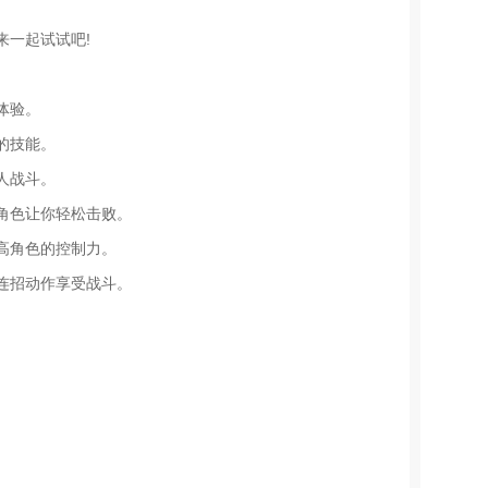
来一起试试吧!
体验。
的技能。
人战斗。
角色让你轻松击败。
高角色的控制力。
连招动作享受战斗。