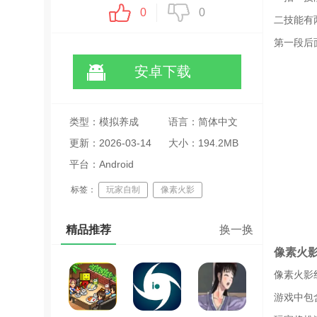
0
0
二技能有
第一段后
安卓下载
类型：模拟养成
语言：简体中文
更新：2026-03-14
大小：194.2MB
11:24:05
平台：Android
标签：
玩家自制
像素火影
火影格斗
动作格斗
精品推荐
换一换
像素火影手游合集
像素火
像素火影
游戏中包