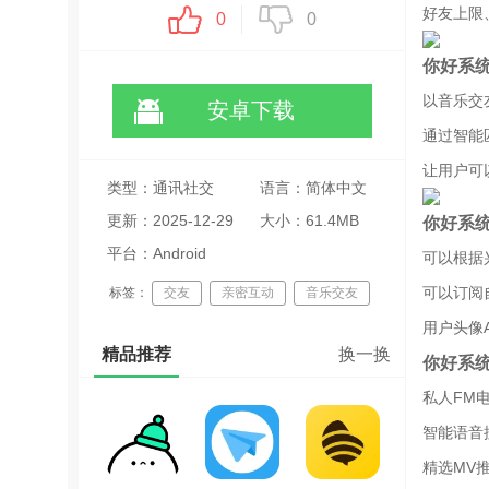
好友上限
0
0
你好系
以音乐交
安卓下载
通过智能
让用户可
类型：通讯社交
语言：简体中文
更新：2025-12-29
大小：61.4MB
你好系
09:29:33
平台：Android
可以根据
可以订阅
标签：
交友
亲密互动
音乐交友
用户头像
实名认证
精品推荐
换一换
你好系
私人FM
智能语音
精选MV