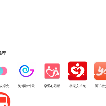
推荐
a安卓免
海螺软件最
恋爱心最新
相宠安卓免
脚丫社
8.0.2
新免费版
版 V1.5.3
费版 V1.0.7
新免
v1.0.3
v5.5