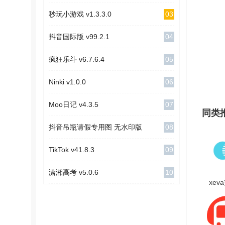
03
秒玩小游戏 v1.3.3.0
04
抖音国际版 v99.2.1
05
疯狂乐斗 v6.7.6.4
06
Ninki v1.0.0
07
Moo日记 v4.3.5
同类
08
抖音吊瓶请假专用图 无水印版
09
TikTok v41.8.3
10
潇湘高考 v5.0.6
xev
费版 V