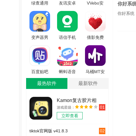
绿查通用
友讯安卓
VVebo安
你好系
版 V2.3.0
免费版
卓免费版
你好系统
v1.02
V1.0.9
变声器男
语信手机
倩影免费
变女qq无
免费版
版 V2.0.0
广告版
v1.1.4
V1.0
百度贴吧
蝌蚪语音
马桶MT安
直装版
安卓官方
卓版
最热软件
最新软件
V12.81.1.0
版 V8.8.1
V2.0.29
Kamon复古胶片相
01
游戏星级：
机 v2.2.2
立即查看
02
tiktok官网版 v41.8.3