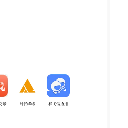
交最
时代峰峻
和飞信通用
费版
Fanclub手机
版
.0
版 V2.2.5
V7.1.2.1015