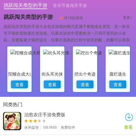
跳跃闯关类型的手游
音乐节奏闯关手游
3D逼真的关卡挑战
跳跃闯关类型的手游
更多>
共16款游戏
跳跃闯关类型的手游大全包含游戏的模式是属于赛跑逃生类型，是一款非
常不错的冒险逃生类游戏。玩家在游戏中需要扮演一只弱不禁风的小老
鼠，你要躲避大猫的追击，你要在逃跑的过程中拾取奶酪，奶酪可以换取
金币。
陀螺合成大师
街头耳光侠
挖出个奇迹
腐烂逃生
查看
查看
查看
查看
同类热门
治愈农庄手游免费版
查看
休闲益智
108.8MB
免费软件