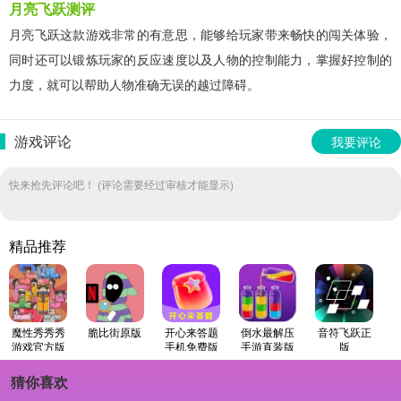
月亮飞跃测评
月亮飞跃这款游戏非常的有意思，能够给玩家带来畅快的闯关体验，
同时还可以锻炼玩家的反应速度以及人物的控制能力，掌握好控制的
力度，就可以帮助人物准确无误的越过障碍。
游戏评论
我要评论
快来抢先评论吧！ (评论需要经过审核才能显示)
精品推荐
魔性秀秀秀
脆比街原版
开心来答题
倒水最解压
音符飞跃正
游戏官方版
手机免费版
手游直装版
版
猜你喜欢