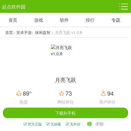
起点软件园
首页
游戏
软件
排行
专题
塔防游戏
休闲益智
体育竞技
1千+款游戏
1万+款游戏
5百+款游戏
首页
>
安卓手游
>
休闲益智
> 月亮飞跃 v1.0.8
角色扮演
赛车竞速
动作射击
3千+款游戏
3百+款游戏
3百+款游戏
月亮飞跃
89°
73
94
热度
网站评分
用户评分
下载到手机
求助
官方正版
无病毒
无外挂