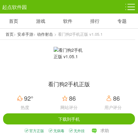
起点软件园
首页
游戏
软件
排行
专题
塔防游戏
休闲益智
体育竞技
1千+款游戏
1万+款游戏
5百+款游戏
首页
>
安卓手游
>
动作射击
> 看门狗2手机正版 v1.05.1
角色扮演
赛车竞速
动作射击
3千+款游戏
3百+款游戏
3百+款游戏
看门狗2手机正版
92°
86
86
热度
网站评分
用户评分
下载到手机
求助
官方正版
无病毒
无外挂