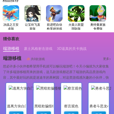
精品推荐
决战之王安
让宝剑飞直
前进吧自动
火柴人联盟
奥特曼家族
卓版
装版
枪英雄游戏
国际版
免费版
无广告版
猜你喜欢
端游移植
废土风格射击游戏
3D逼真的关卡挑战
端游移植
更多>
共0款游戏
想必许多小伙伴都希望用手机就可以畅玩端游吧！今天小编就为大家收集
了许多端游移植而来的游戏，这几款游戏都还原了端游的高品质游戏内
容，其中最好玩的就是迷途羊的果树园，对这类游戏感兴趣的小伙伴，快
来下载体验吧！
逃离方块白门
黑暗欺骗怪物与凡人
察言观色
勇者斗恶龙4