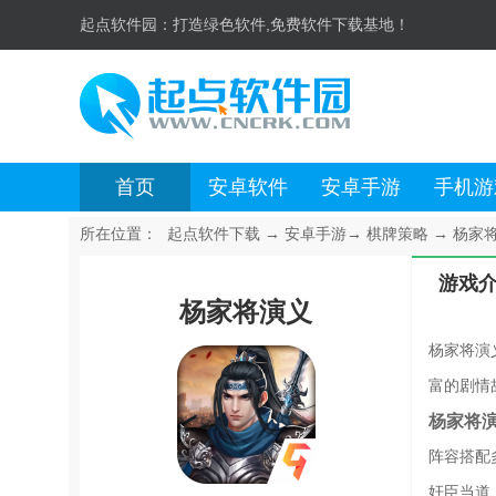
起点软件园：
打造绿色软件,免费软件下载基地！
首页
安卓软件
安卓手游
手机游
所在位置：
起点软件下载
→
安卓手游
→
棋牌策略
→
杨家将演
游戏
杨家将演义
杨家将演
富的剧情
杨家将
阵容搭配
奸臣当道