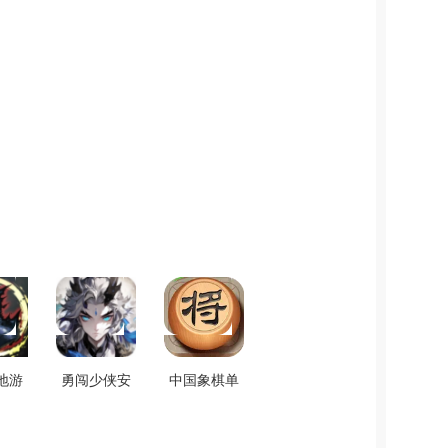
地游
勇闯少侠安
中国象棋单
最新
卓版 v1.1.1
机对战最新
0.2
免费版