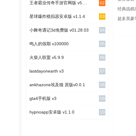
02
王者霸业传奇手游官网版 v5.5.0
经典战棋
03
星球爆炸模拟器安卓版 v1.1.4
超多英豪
04
小舞奇遇记3d免费版 v01.28.03
05
鸣人的假期 v100000
06
火柴人联盟 v5.9.9
07
lastdayonearth v3
08
ankhazone埃及猫 原版v0.0.1
09
gta4手机版 v3
10
hypnoapp安卓版 v1.1.0