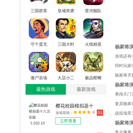
三国群英
皇城突袭
星河舰队
战争正版
手机免费
V1.0.0
v1.0
版
v6.3.02
守个蛋无
三国大时
火线精英
杨家将
广告版
代2官方正
游戏纯净
游戏还有
v1.0.0
版 v2.8
最新版
同时玩家
v0.9.35.550983
杨家将齐
僵尸农场
大店小二
极品螳螂
杨家将
官方版
手游版
手游直装
最热游戏
最新游戏
v1.0.7
v1.2509.0928
版 v3.0.3
勇闯天门
复原杨家
樱花校园模拟器十
01
游戏星级：
战役场景
八汉化版 v1.032.10
立即查看
杨家将
复古像素