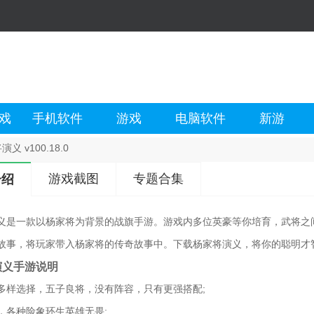
戏
手机软件
游戏
电脑软件
新游
义 v100.18.0
游戏截图
专题合集
介绍
义是一款以杨家将为背景的战旗手游。游戏内多位英豪等你培育，武将之
故事，将玩家带入杨家将的传奇故事中。下载杨家将演义，将你的聪明才
演义手游说明
多样选择，五子良将，没有阵容，只有更强搭配;
，各种险象环生英雄无畏;