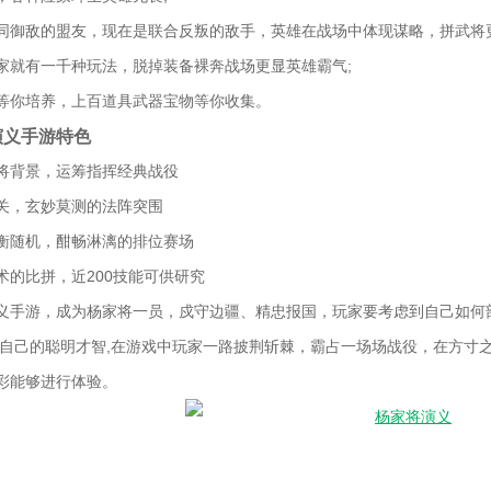
同御敌的盟友，现在是联合反叛的敌手，英雄在战场中体现谋略，拼武将更
家就有一千种玩法，脱掉装备裸奔战场更显英雄霸气;
等你培养，上百道具武器宝物等你收集。
演义手游特色
将背景，运筹指挥经典战役
关，玄妙莫测的法阵突围
衡随机，酣畅淋漓的排位赛场
术的比拼，近200技能可供研究
义手游，成为杨家将一员，戍守边疆、精忠报国，玩家要考虑到自己如何部
挥自己的聪明才智,在游戏中玩家一路披荆斩棘，霸占一场场战役，在方寸
彩能够进行体验。