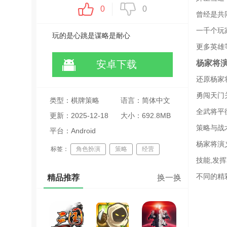
0
0
曾经是共
一千个玩
玩的是心跳是谋略是耐心
更多英雄
杨家将
安卓下载
还原杨家
勇闯天门
类型：棋牌策略
语言：简体中文
全武将平
更新：2025-12-18
大小：692.8MB
策略与战
07:51:38
平台：Android
杨家将演
标签：
角色扮演
策略
经营
技能,发
战棋
渠道
不同的精
精品推荐
换一换
2023回合制战棋类策略游戏
战棋养成