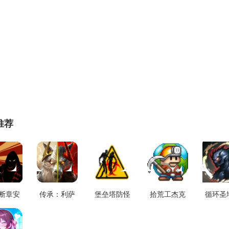
推荐
断章安
传承：利萨
堡垒塔防怪
拾荒工杰克
循环圣
v0.1.5
斯英雄通用
物时代安卓
游戏安装包
戏纯净
版 V0.2.13.1
版 v1.1.8
v3.1.1
版 v1.