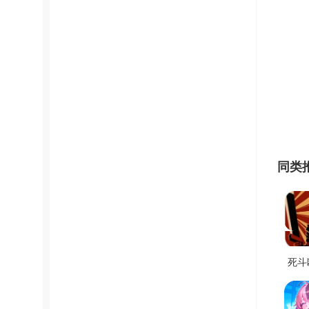
同类
死斗
卓版 