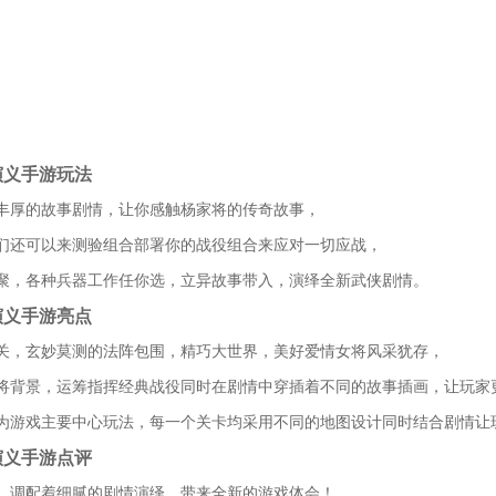
演义手游玩法
丰厚的故事剧情，让你感触杨家将的传奇故事，
们还可以来测验组合部署你的战役组合来应对一切应战，
聚，各种兵器工作任你选，立异故事带入，演绎全新武侠剧情。
演义手游亮点
关，玄妙莫测的法阵包围，精巧大世界，美好爱情女将风采犹存，
将背景，运筹指挥经典战役同时在剧情中穿插着不同的故事插画，让玩家
为游戏主要中心玩法，每一个关卡均采用不同的地图设计同时结合剧情让
演义手游点评
，调配着细腻的剧情演绎，带来全新的游戏体会！