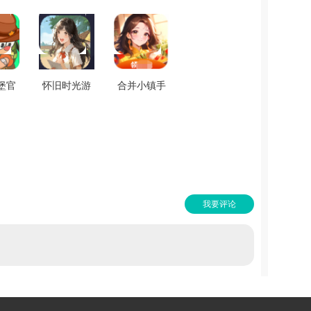
堡官
怀旧时光游
合并小镇手
1.0
戏绿色版
机最新版
v1.1.1
v1.5.4.2
我要评论