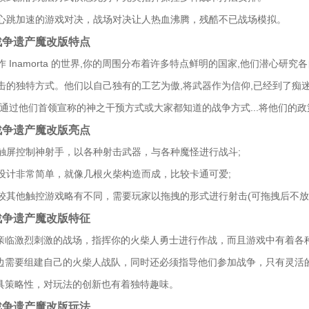
心跳加速的游戏对决，战场对决让人热血沸腾，残酷不已战场模拟。
战争遗产魔改版特点
作 Inamorta 的世界,你的周围分布着许多特点鲜明的国家,他们潜心
击的独特方式。他们以自己独有的工艺为傲,将武器作为信仰,已经到了痴
于通过他们首领宣称的神之干预方式或大家都知道的战争方式...将他们的
战争遗产魔改版亮点
触屏控制神射手，以各种射击武器，与各种魔怪进行战斗;
设计非常简单，就像几根火柴构造而成，比较卡通可爱;
较其他触控游戏略有不同，需要玩家以拖拽的形式进行射击(可拖拽后不放
战争遗产魔改版特征
将亲临激烈刺激的战场，指挥你的火柴人勇士进行作战，而且游戏中有着各
一边需要组建自己的火柴人战队，同时还必须指导他们参加战争，只有灵活
更具策略性，对玩法的创新也有着独特趣味。
战争遗产魔改版玩法