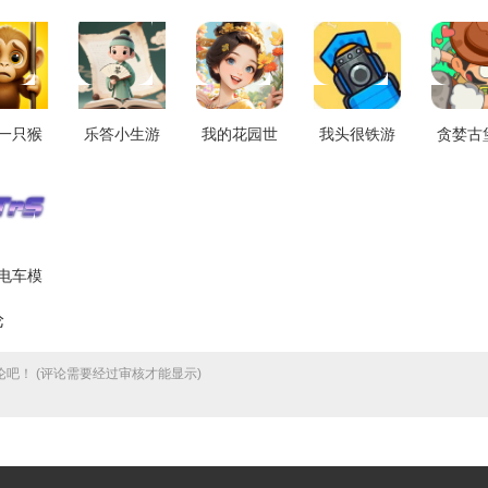
一只猴
乐答小生游
我的花园世
我头很铁游
贪婪古
机正版
戏纯净版
界港台服最
戏最新版
方正版 v
1.0
v1.1.0-j
新版 v1.0.4
v1.0.2
电车模
戏安装
论
包
.10.01.1
吧！ (评论需要经过审核才能显示)