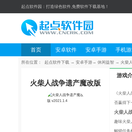
起点软件园：
打造绿色软件,免费软件下载基地！
首页
安卓软件
安卓手游
手机游
所在位置：
起点软件下载
→
安卓手游
→
休闲益智
→
火柴人
游戏
火柴人战争遗产魔改版
《火柴人战
否赢得下
火柴人
趣味火柴
解锁任务