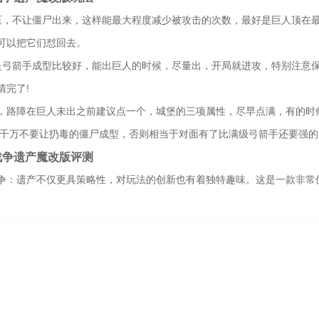
压，不让僵尸出来，这样能最大程度减少被攻击的次数，最好是巨人顶在
可以把它们怼回去。
是弓箭手成型比较好，能出巨人的时候，尽量出，开局就进攻，特别注意
清完了!
，路障在巨人未出之前建议点一个，城堡的三项属性，尽早点满，有的时
:千万不要让扔毒的僵尸成型，否则相当于对面有了比满级弓箭手还要强
战争遗产魔改版评测
争：遗产不仅更具策略性，对玩法的创新也有着独特趣味。这是一款非常