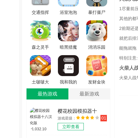
1尽量前
交通指挥
浴室泡泡
暴打僵尸
其他的都
官 V1.0.3
大作战
你不行安
V1.1
卓免费版
2前期还
v1.0
就把后排
森之灵手
暗黑猎魔
消消乐园
能拖就拖
游免费版
魂
手游直装
特别注意
v1.5
V1.0.6.36
版
火柴人
v1.0.0.0
火柴人战
土啵啵大
我和我的
发财金块
作战手游
血条官方
最新版
最热游戏
最新游戏
版 v1.0.0
正版 v0.8
v1.0.3
樱花校园模拟器十
01
游戏星级：
八汉化版 v1.032.10
立即查看