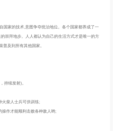
研究各自国家的技术,意图争夺统治地位。各个国家都养成了一
迷的崇拜地步。人人都认为自己的生活方式才是唯一的方
政策普及到所有其他国家。
，持续发射)。
种火柴人士兵可供训练;
的操作才能顺利击败各种敌人哟;