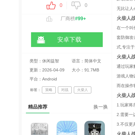
0
0
无比让人
火柴人
厂商榜
#99+
在一个叫
套防御攻
安卓下载
式,专注
火柴人
类型：休闲益智
语言：简体中文
通过玩家
更新：2026-04-09
大小：91.7MB
游戏人物
05:20:11
平台：Android
而在操作
标签：
策略
对战
火柴人
火柴人
模拟
战争
魔改游戏
1.玩家
精品推荐
换一换
火柴人战争fm魔改版合集
2.需要
火柴人战争遗产系列合集
3.不仅
火柴人