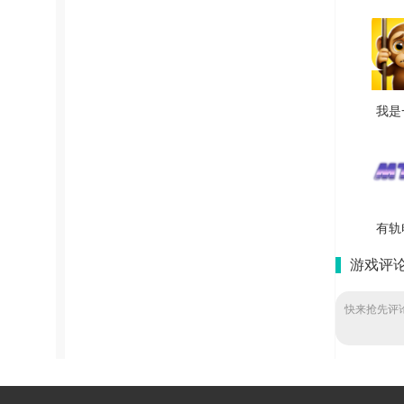
我是
手
v
有轨
拟游
游戏评
v2025
快来抢先评论