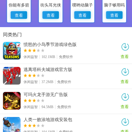
你能有多箭
街头耳光侠
噗哟动脑子
脑子够用吗
查看
查看
查看
查看
同类热门
愤怒的小鸟季节游戏绿色版
查看
休闲益智
102.1MB
免费软件
逃离塔科夫城游戏官方版
查看
休闲益智
37.2MB
免费软件
可玛火龙手游无广告版
查看
休闲益智
94.5MB
免费软件
人类一败涂地游戏安装包
查看
休闲益智
104.1MB
免费软件