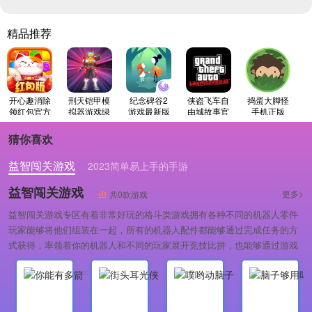
精品推荐
开心趣消除
刑天铠甲模
纪念碑谷2
侠盗飞车自
捣蛋大脚怪
领红包官方
拟器游戏绿
游戏最新版
由城故事官
手机正版
最新版
色版
方正版
猜你喜欢
益智闯关游戏
2023简单易上手的手游
益智闯关游戏
更多>
共0款游戏
益智闯关游戏专区有着非常好玩的格斗类游戏拥有各种不同的机器人零件
玩家能够将他们组装在一起，所有的机器人配件都能够通过完成任务的方
式获得，率领着你的机器人和不同的玩家展开竞技比拼，也能够通过游戏
商店里面利用金币购买的方式获得。