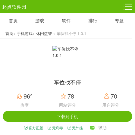
起点软件园
首页
游戏
软件
排行
专题
塔防游戏
休闲益智
体育竞技
1千+款游戏
1万+款游戏
5百+款游戏
首页
>
手机游戏
>
休闲益智
> 车位找不停 1.0.1
角色扮演
赛车竞速
动作射击
3千+款游戏
3百+款游戏
3百+款游戏
车位找不停
96°
78
70
热度
网站评分
用户评分
下载到手机
求助
官方正版
无病毒
无外挂