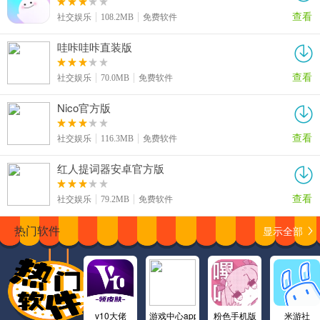
查看
社交娱乐
108.2MB
免费软件
哇咔哇咔直装版
查看
社交娱乐
70.0MB
免费软件
Nico官方版
查看
社交娱乐
116.3MB
免费软件
红人提词器安卓官方版
查看
社交娱乐
79.2MB
免费软件
显示全部
热门软件
v10大佬
游戏中心app
粉色手机版
米游社