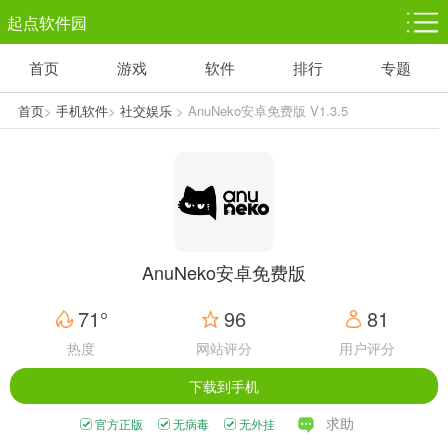
起点软件园
首页
游戏
软件
排行
专题
塔防游戏
休闲益智
体育竞技
1千+款游戏
1万+款游戏
5百+款游戏
首页
>
手机软件
>
社交娱乐
> AnuNeko安卓免费版 V1.3.5
角色扮演
赛车竞速
动作射击
3千+款游戏
3百+款游戏
3百+款游戏
AnuNeko安卓免费版
71°
96
81
热度
网站评分
用户评分
下载到手机
求助
官方正版
无病毒
无外挂