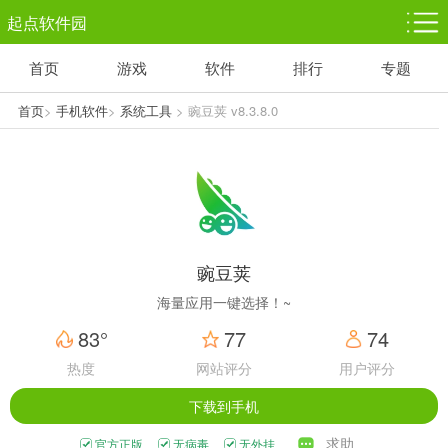
起点软件园
首页
游戏
软件
排行
专题
塔防游戏
休闲益智
体育竞技
1千+款游戏
1万+款游戏
5百+款游戏
首页
>
手机软件
>
系统工具
> 豌豆荚 v8.3.8.0
角色扮演
赛车竞速
动作射击
3千+款游戏
3百+款游戏
3百+款游戏
豌豆荚
海量应用一键选择！~
83°
77
74
热度
网站评分
用户评分
下载到手机
求助
官方正版
无病毒
无外挂