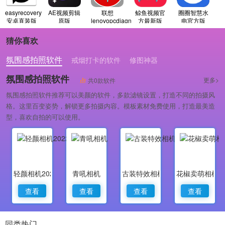
easyrecovery
AE视频剪辑
联想
鲸鱼视频官
圈圈智慧水
安卓直装版
原版
lenovopcdiagnostics
方最新版
电官方版
安卓免费版
猜你喜欢
氛围感拍照软件
戒烟打卡的软件
修图神器
氛围感拍照软件
更多>
共0款软件
氛围感拍照软件推荐可以美颜的软件，多款滤镜设置，打造不同的拍摄风
格。这里百变姿势，解锁更多拍摄内容。模板素材免费使用，打造最美造
型，喜欢自拍的可以使用。
轻颜相机2022最新版
青吼相机
古装特效相机
花椒卖萌相机
查看
查看
查看
查看
同类热门