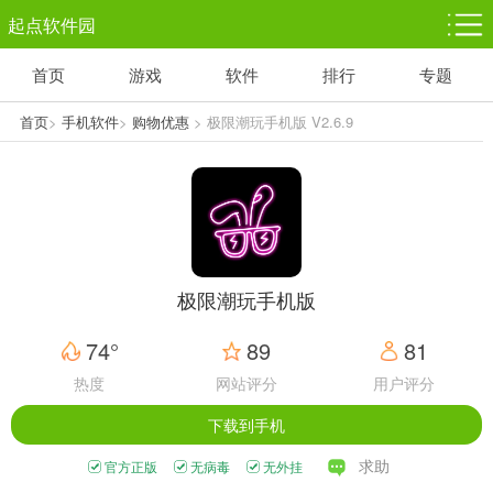
起点软件园
首页
游戏
软件
排行
专题
塔防游戏
休闲益智
体育竞技
1千+款游戏
1万+款游戏
5百+款游戏
首页
>
手机软件
>
购物优惠
> 极限潮玩手机版 V2.6.9
角色扮演
赛车竞速
动作射击
3千+款游戏
3百+款游戏
3百+款游戏
极限潮玩手机版
74°
89
81
热度
网站评分
用户评分
下载到手机
求助
官方正版
无病毒
无外挂