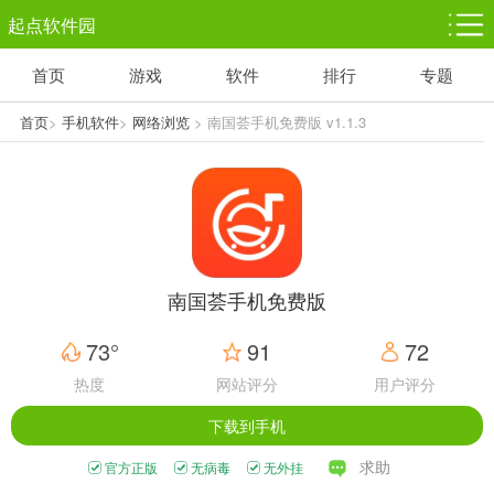
起点软件园
首页
游戏
软件
排行
专题
塔防游戏
休闲益智
体育竞技
1千+款游戏
1万+款游戏
5百+款游戏
首页
>
手机软件
>
网络浏览
> 南国荟手机免费版 v1.1.3
角色扮演
赛车竞速
动作射击
3千+款游戏
3百+款游戏
3百+款游戏
南国荟手机免费版
73°
91
72
热度
网站评分
用户评分
下载到手机
求助
官方正版
无病毒
无外挂