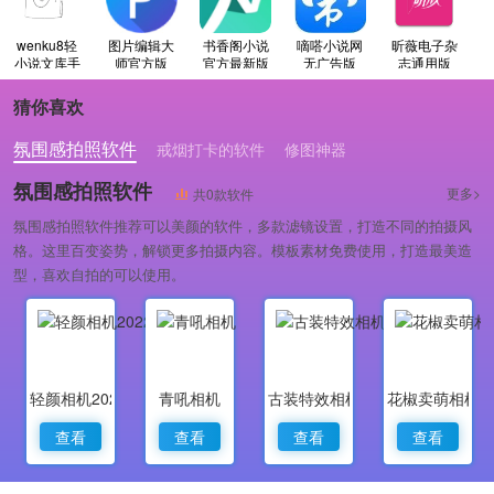
wenku8轻
图片编辑大
书香阁小说
嘀嗒小说网
昕薇电子杂
小说文库手
师官方版
官方最新版
无广告版
志通用版
机免费版
猜你喜欢
氛围感拍照软件
戒烟打卡的软件
修图神器
氛围感拍照软件
更多>
共0款软件
氛围感拍照软件推荐可以美颜的软件，多款滤镜设置，打造不同的拍摄风
格。这里百变姿势，解锁更多拍摄内容。模板素材免费使用，打造最美造
型，喜欢自拍的可以使用。
轻颜相机2022最新版
青吼相机
古装特效相机
花椒卖萌相机
查看
查看
查看
查看