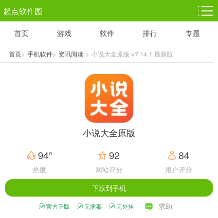
起点软件园
首页
游戏
软件
排行
专题
塔防游戏
休闲益智
体育竞技
1千+款游戏
1万+款游戏
5百+款游戏
首页
>
手机软件
>
资讯阅读
> 小说大全原版 v7.14.1 最新版
角色扮演
赛车竞速
动作射击
3千+款游戏
3百+款游戏
3百+款游戏
小说大全原版
94°
92
84
热度
网站评分
用户评分
下载到手机
求助
官方正版
无病毒
无外挂