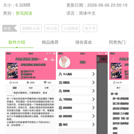
大小：6.32MB
更新日期：2026-06-06 23:50:19
类别：
资讯阅读
语言：简体中文
标签
迷糊轻小说
轻小说
小说阅读
电子书
软件介绍
精品推荐
猜你喜欢
同类热门