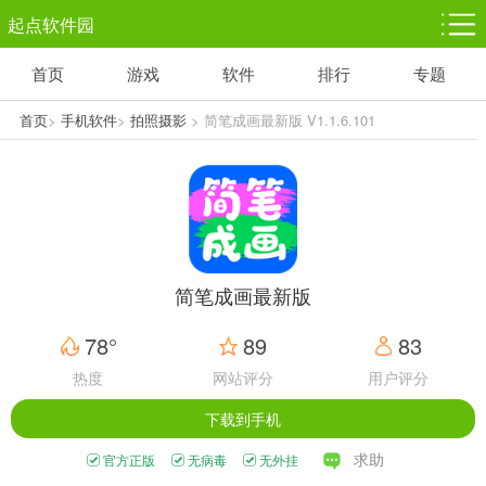
起点软件园
首页
游戏
软件
排行
专题
塔防游戏
休闲益智
体育竞技
1千+款游戏
1万+款游戏
5百+款游戏
首页
>
手机软件
>
拍照摄影
> 简笔成画最新版 V1.1.6.101
角色扮演
赛车竞速
动作射击
3千+款游戏
3百+款游戏
3百+款游戏
简笔成画最新版
78°
89
83
热度
网站评分
用户评分
下载到手机
求助
官方正版
无病毒
无外挂