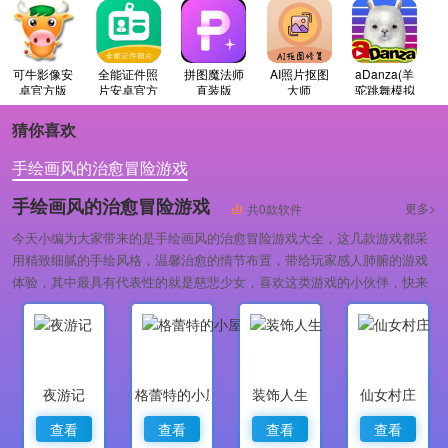
可牛影像安
全能证件照
拼图魔法师
AI照片抠图
aDanza(羊
卓官方版
片安卓官方
直装版
大师
驼跳舞模拟
版
器)手机正版
猜你喜欢
手绘画风的治愈冒险游戏
手绘画风的治愈冒险游戏
更多>
共0款软件
今天小编为大家带来的是手绘画风的治愈冒险游戏大全，这几款游戏都采
用精致细腻的手绘风格，温馨治愈的情节布置，带给玩家感人肺腑的游戏
体验，其中最具有代表性的就是慈悲少女，喜欢这类游戏的小伙伴，快来
下载体验吧！
夜游记
格蕾特的小屋
装饰人生
仙女村庄
查看
查看
查看
查看