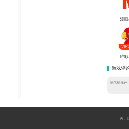
漫画
免
V1.
唯彩
广
游戏评
V5
快来抢先评论
关于