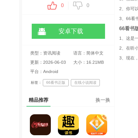
0
0
2、你可
3、66
66看书
安卓下载
1、这是
2、在听
类型：资讯阅读
语言：简体中文
3、现在
更新：2026-06-03
大小：16.21MB
22:34:17
平台：Android
标签：
66看书正版
在线小说阅读
免费追书软件
精品推荐
换一换