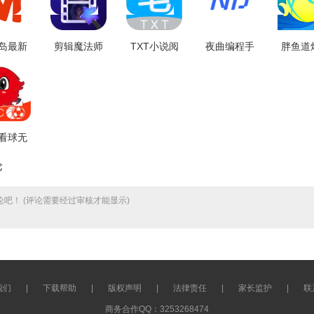
岛最新
剪辑魔法师
TXT小说阅
夜曲编程手
胖鱼道
费版
手机版
读器官方最
机免费版
电脑手
011801
V1.6.1.0
新版
V1.1.1
新
V1.0.26
V4.3.
看球无
告版
论
.8.9
吧！ (评论需要经过审核才能显示)
我们
|
下载帮助
|
版权声明
|
法律责任
|
家长监护
|
联
商务合作QQ：3253268474