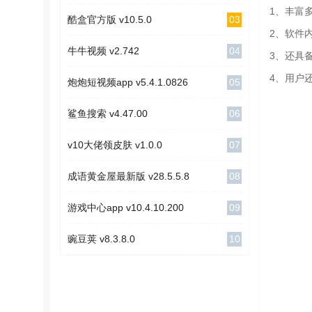
1、丰富
03
酷盒官方版 v10.5.0
2、软件
04
牛牛视频 v2.742
3、还具
4、用户
05
炮炮短视频app v5.4.1.0826
06
鲨鱼搜索 v4.47.00
07
v10大佬领皮肤 v1.0.0
08
成语黄金屋最新版 v28.5.5.8
09
游戏中心app v10.4.10.200
10
豌豆荚 v8.3.8.0