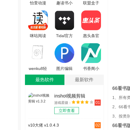
怡萱动漫
趣读书小
联盟盒子
手机正版
说安卓官
最新免费
V1.0.0
方版
版 V1.5
V6.1.0
咪咕阅读
Tidal官方
惠头条官
安卓版
版
方版
V11.2.0
V2.112.0
V4.7.0.0
wenku8轻
图片编辑
书香阁小
小说文库
大师官方
说官方最
最热软件
最新软件
手机免费
版 V1.3.5
新版 V1.2
66看书
版
inshot视频剪辑
1、所有
V1.0.9.100
01
游戏星级：
v1.3.2
2、66
立即查看
3、按类
02
v10大佬 v1.0.4.3
66看书