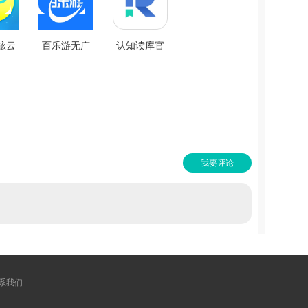
炫云
百乐游无广
认知读库官
机最
告版 V6.5.1
方正版
版
V2.2.0
7.7
我要评论
系我们