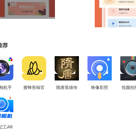
推荐
相机手
蜜蜂剪辑官
隋唐英雄传
映像彩照
悦颜拍
1.3.8
方版 V1.1.1
最新版 V1.0
V1.0.7
机 V2
记工AR
7.375