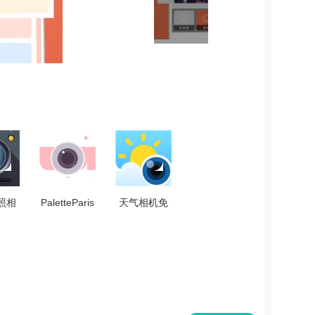
照相
PaletteParis
天气相机免
.0
相机 V1.0.1
费版 V3.2.9