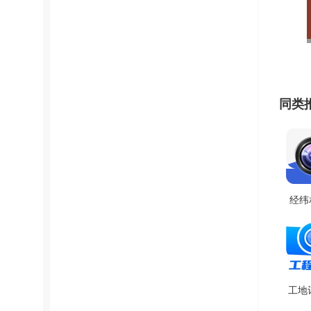
同类
经纬
机版 V
工地
V3.