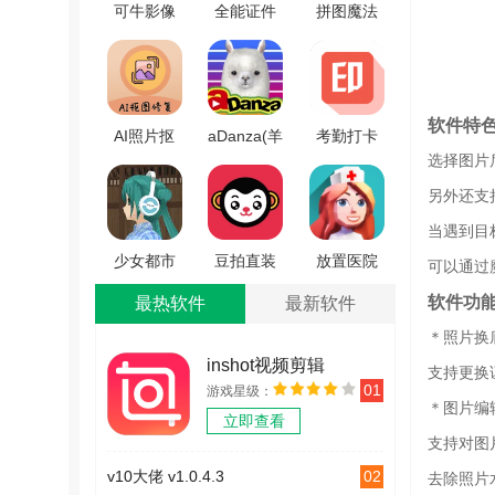
可牛影像
全能证件
拼图魔法
安卓官方
照片安卓
师直装版
版
官方版
V7.5.3
V2.8.1.9
V2.5.8
软件特
AI照片抠
aDanza(羊
考勤打卡
选择图片
图大师
驼跳舞模
水印
V1.3.10
拟器)手机
V1.3.5
另外还支
正版
当遇到目
V1.0.0
少女都市
豆拍直装
放置医院
可以通过
3D通用版
版
大亨安卓
软件功
最热软件
最新软件
V1.6.2
V24.6.25
免费版
＊照片换
V1.04
inshot视频剪辑
支持更换
01
游戏星级：
v1.3.2
＊图片编
立即查看
支持对图
02
v10大佬 v1.0.4.3
去除照片