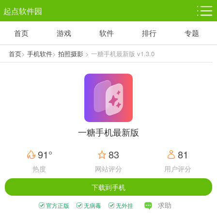
起点软件园
首页
游戏
软件
排行
专题
塔防游戏
休闲益智
体育竞技
1千+款游戏
1万+款游戏
5百+款游戏
首页
>
手机软件
>
拍照摄影
> 一糖手机最新版 v1.3.0
角色扮演
赛车竞速
动作射击
3千+款游戏
3百+款游戏
3百+款游戏
一糖手机最新版
91°
83
81
热度
网站评分
用户评分
下载到手机
求助
官方正版
无病毒
无外挂