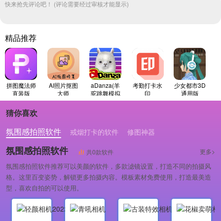
快来抢先评论吧！ (评论需要经过审核才能显示)
精品推荐
拼图魔法师
AI照片抠图
aDanza(羊
考勤打卡水
少女都市3D
直装版
大师
驼跳舞模拟
印
通用版
器)手机正版
猜你喜欢
氛围感拍照软件
戒烟打卡的软件
修图神器
氛围感拍照软件
更多>
共0款软件
氛围感拍照软件推荐可以美颜的软件，多款滤镜设置，打造不同的拍摄风
格。这里百变姿势，解锁更多拍摄内容。模板素材免费使用，打造最美造
型，喜欢自拍的可以使用。