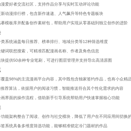
动漫爱好者交流社区，支持作品分享与实时互动评论功能
更新动漫排行榜，包含新作速递、人气飙升等特色专题板块
临摹模板库并配备创作素材包，帮助用户实现从零基础到独立创作的进阶
块
分类系统涵盖每日推荐、榜单排行、地域分类等12种筛选维度
关键词联想搜索，可精准匹配漫画名称、作者及角色信息
模块提供50余种专业笔刷，可进行图层管理并支持导出高清原图
点
库覆盖98%的主流漫画平台内容，其中既包含独家签约作品，也有小众精
AI推荐算法，依据用户的阅读习惯，智能推送符合其个性化需求的内容
绘画界面的操作流程，借助新手引导系统帮助用户快速掌握核心功能
性
一功能架构整合了阅读、创作与社交模块，降低了用户在不同应用间切换
标签系统具备多维度筛选功能，能够精准锁定冷门题材的作品