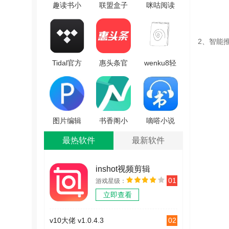
趣读书小
联盟盒子
咪咕阅读
说安卓官
最新免费
安卓版
方版
版 V1.5
V11.2.0
2、智能
V6.1.0
Tidal官方
惠头条官
wenku8轻
版
方版
小说文库
V2.112.0
V4.7.0.0
手机免费
版
V1.0.9.100
图片编辑
书香阁小
嘀嗒小说
大师官方
说官方最
网无广告
最热软件
最新软件
版 V1.3.5
新版 V1.2
版 V2.7
inshot视频剪辑
01
游戏星级：
v1.3.2
立即查看
02
v10大佬 v1.0.4.3