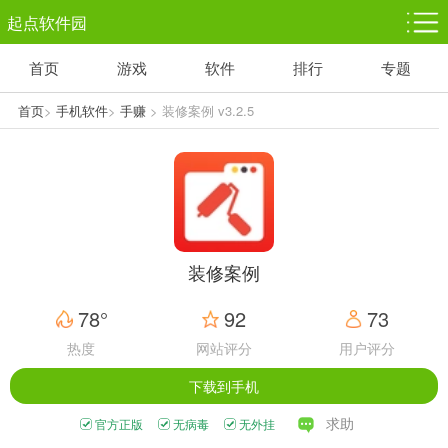
起点软件园
首页
游戏
软件
排行
专题
塔防游戏
休闲益智
体育竞技
1千+款游戏
1万+款游戏
5百+款游戏
首页
>
手机软件
>
手赚
> 装修案例 v3.2.5
角色扮演
赛车竞速
动作射击
3千+款游戏
3百+款游戏
3百+款游戏
装修案例
78°
92
73
热度
网站评分
用户评分
下载到手机
求助
官方正版
无病毒
无外挂