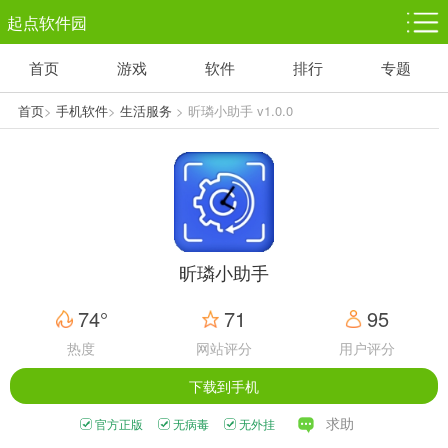
起点软件园
首页
游戏
软件
排行
专题
塔防游戏
休闲益智
体育竞技
1千+款游戏
1万+款游戏
5百+款游戏
首页
>
手机软件
>
生活服务
> 昕璘小助手 v1.0.0
角色扮演
赛车竞速
动作射击
3千+款游戏
3百+款游戏
3百+款游戏
昕璘小助手
74°
71
95
热度
网站评分
用户评分
下载到手机
求助
官方正版
无病毒
无外挂