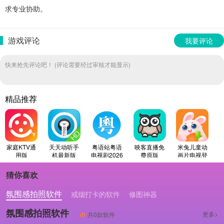
求专业协助。
游戏评论
我要评论
快来抢先评论吧！ (评论需要经过审核才能显示)
精品推荐
家庭KTV通
天天动听手
粤语站粤语
映客直播免
米兔儿童动
用版
机最新版
电视剧2026
费原版
画片电视登
原版
录手机免费
版
猜你喜欢
氛围感拍照软件
戒烟打卡的软件
修图神器
氛围感拍照软件
更多>
共0款软件