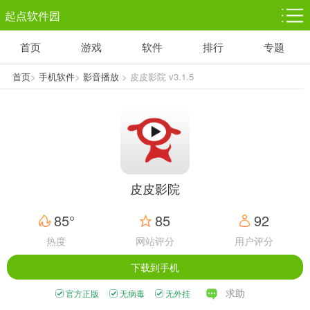
起点软件园
首页
游戏
软件
排行
专题
塔防游戏
休闲益智
体育竞技
1千+款游戏
1万+款游戏
5百+款游戏
首页
>
手机软件
>
影音播放
> 皮皮影院 v3.1.5
角色扮演
赛车竞速
动作射击
3千+款游戏
3百+款游戏
3百+款游戏
皮皮影院
85°
85
92
热度
网站评分
用户评分
下载到手机
求助
官方正版
无病毒
无外挂