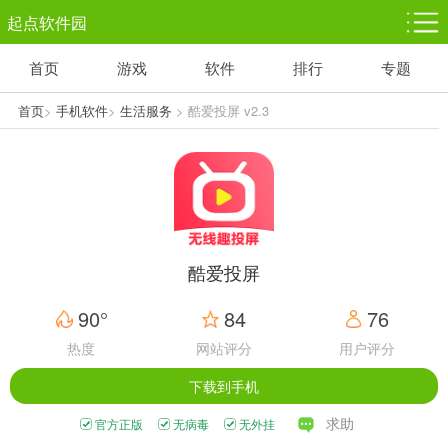
起点软件园
首页
游戏
软件
排行
专题
塔防游戏
休闲益智
体育竞技
1千+款游戏
1万+款游戏
5百+款游戏
首页
>
手机软件
>
生活服务
> 酷爱投屏 v2.3
角色扮演
赛车竞速
动作射击
3千+款游戏
3百+款游戏
3百+款游戏
酷爱投屏
90°
84
76
热度
网站评分
用户评分
下载到手机
求助
官方正版
无病毒
无外挂