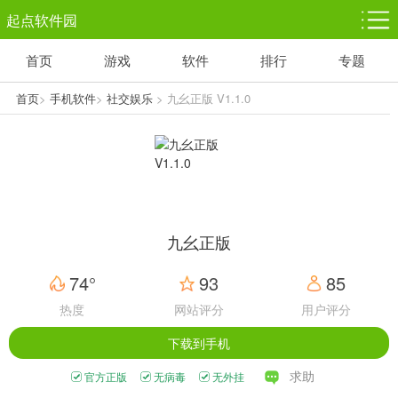
起点软件园
首页
游戏
软件
排行
专题
塔防游戏
休闲益智
体育竞技
1千+款游戏
1万+款游戏
5百+款游戏
首页
>
手机软件
>
社交娱乐
> 九幺正版 V1.1.0
角色扮演
赛车竞速
动作射击
3千+款游戏
3百+款游戏
3百+款游戏
九幺正版
74°
93
85
热度
网站评分
用户评分
下载到手机
求助
官方正版
无病毒
无外挂