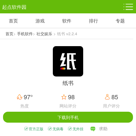
起点软件园
首页
游戏
软件
排行
专题
塔防游戏
休闲益智
体育竞技
1千+款游戏
1万+款游戏
5百+款游戏
首页
>
手机软件
>
社交娱乐
> 纸书 v2.2.4
角色扮演
赛车竞速
动作射击
3千+款游戏
3百+款游戏
3百+款游戏
纸书
97°
98
85
热度
网站评分
用户评分
下载到手机
求助
官方正版
无病毒
无外挂