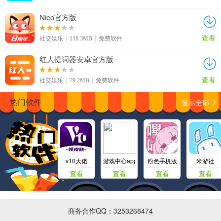
Nico官方版
查看
社交娱乐
116.3MB
免费软件
红人提词器安卓官方版
查看
社交娱乐
79.2MB
免费软件
显示全部
热门软件
v10大佬
游戏中心app
粉色手机版
米游社
查看
查看
查看
查看
商务合作QQ：3253268474