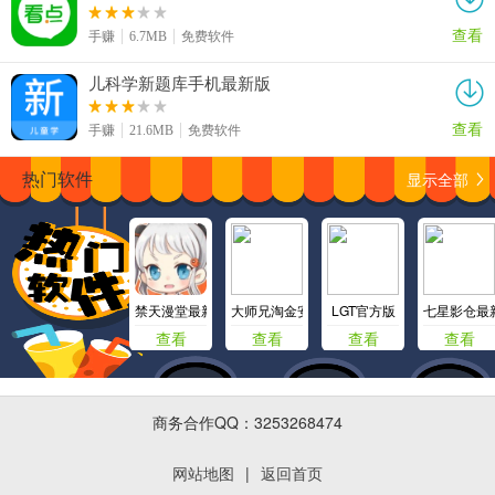
查看
手赚
6.7MB
免费软件
儿科学新题库手机最新版
查看
手赚
21.6MB
免费软件
显示全部
热门软件
禁天漫堂最新版
大师兄淘金安卓版
LGT官方版
七星影仓最
查看
查看
查看
查看
商务合作QQ：3253268474
网站地图
|
返回首页