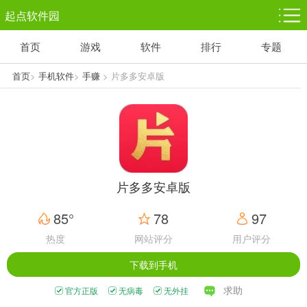
起点软件园
首页
游戏
软件
排行
专题
塔防游戏
休闲益智
体育竞技
1千+款游戏
1万+款游戏
5百+款游戏
首页
>
手机软件
>
手赚
> 片多多安卓版
角色扮演
赛车竞速
动作射击
3千+款游戏
3百+款游戏
3百+款游戏
片多多安卓版
85°
78
97
热度
网站评分
用户评分
下载到手机
求助
官方正版
无病毒
无外挂