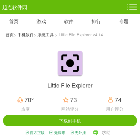
起点软件园
首页
游戏
软件
排行
专题
塔防游戏
休闲益智
体育竞技
1千+款游戏
1万+款游戏
5百+款游戏
首页
>
手机软件
>
系统工具
> Little File Explorer v4.14
角色扮演
赛车竞速
动作射击
3千+款游戏
3百+款游戏
3百+款游戏
Little File Explorer
70°
73
74
热度
网站评分
用户评分
下载到手机
求助
官方正版
无病毒
无外挂