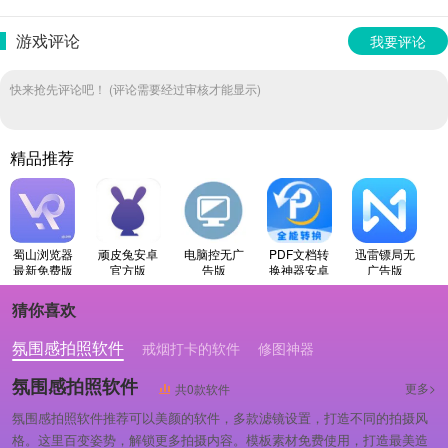
游戏评论
我要评论
快来抢先评论吧！ (评论需要经过审核才能显示)
精品推荐
蜀山浏览器
顽皮兔安卓
电脑控无广
PDF文档转
​迅雷镖局无
最新免费版
官方版
告版
换神器安卓
广告版
直装版
猜你喜欢
氛围感拍照软件
戒烟打卡的软件
修图神器
氛围感拍照软件
更多>
共0款软件
氛围感拍照软件推荐可以美颜的软件，多款滤镜设置，打造不同的拍摄风
格。这里百变姿势，解锁更多拍摄内容。模板素材免费使用，打造最美造