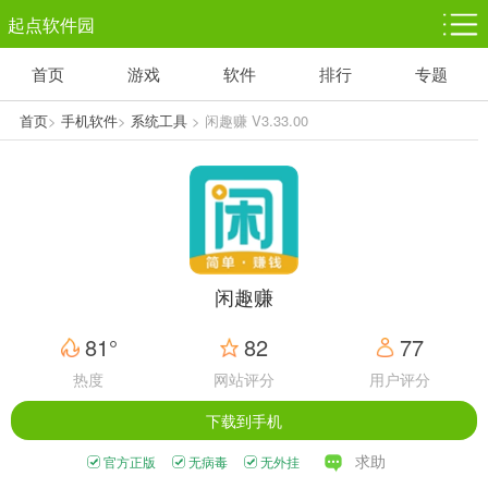
起点软件园
首页
游戏
软件
排行
专题
塔防游戏
休闲益智
体育竞技
1千+款游戏
1万+款游戏
5百+款游戏
首页
>
手机软件
>
系统工具
> 闲趣赚 V3.33.00
角色扮演
赛车竞速
动作射击
3千+款游戏
3百+款游戏
3百+款游戏
闲趣赚
81°
82
77
热度
网站评分
用户评分
下载到手机
求助
官方正版
无病毒
无外挂