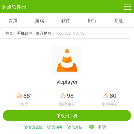
起点软件园
首页
游戏
软件
排行
专题
塔防游戏
休闲益智
体育竞技
1千+款游戏
1万+款游戏
5百+款游戏
首页
>
手机软件
>
影音播放
> vlcplayer V3.7.0
角色扮演
赛车竞速
动作射击
3千+款游戏
3百+款游戏
3百+款游戏
vlcplayer
86°
96
80
热度
网站评分
用户评分
下载到手机
求助
官方正版
无病毒
无外挂