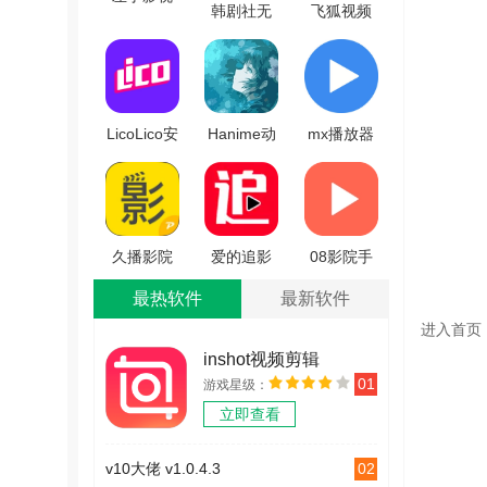
韩剧社无
飞狐视频
2025最新免费追剧软件
官方最新
广告版
去水印官
版
多线路电视盒子app
V1.0.7
方正版
V1.10.00
2025新版看影视神器软件
V5.0.24.0711
LicoLico安
Hanime动
mx播放器
卓官方版
漫手机免
官方版
V2.7.6
费版
V1.3
V5.5.24
久播影院
爱的追影
08影院手
最新版
集安卓直
机免费版
最热软件
最新软件
V1.6.1
装版
V00.00.0000
进入首页
V3.1.0
inshot视频剪辑
01
游戏星级：
v1.3.2
立即查看
02
v10大佬 v1.0.4.3