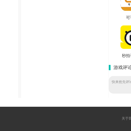
可
v3
秒拍
游戏评
V7
快来抢先评论
关于