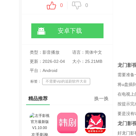
0
0
安卓下载
类型：影音播放
语言：简体中文
更新：2026-02-04
大小：25.21MB
龙门影
20:06:43
平台：Android
需要准备
标签：
不需要vip的追剧软件大全
将u盘插
可以看超点的追剧app
在电视上
精品推荐
换一换
电视版免费影视app
无广告追剧app
按提示完
可以免费观看所有电影的app
要是没有
免登录追剧app
龙门影
不需要会员看影视大片的app
好龙门影
左手影视