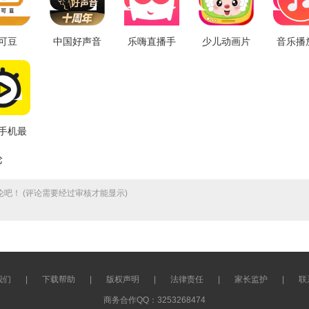
可豆
中国好声音
乐嗨直播手
少儿动画片
音乐播
.0.4
安卓版
机最新版
通用版 V1.0
最新免
V2.1.13
V3.9.8
V1.2
手机最
新版
论
.3.13
吧！ (评论需要经过审核才能显示)
我们
|
下载帮助
|
版权声明
|
法律责任
|
家长监护
|
联
商务合作QQ：3253268474