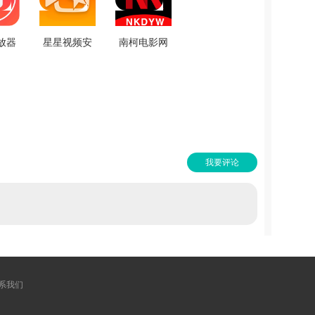
放器
星星视频安
南柯电影网
费版
卓直装版
免费版
.6
V2.9.0
v1.0.3
我要评论
系我们