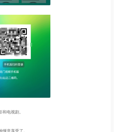
影和电视剧。
地惬意享受了。