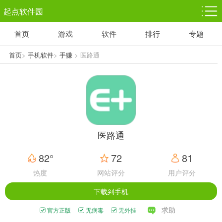
起点软件园
首页
游戏
软件
排行
专题
塔防游戏
休闲益智
体育竞技
1千+款游戏
1万+款游戏
5百+款游戏
首页
>
手机软件
>
手赚
> 医路通
角色扮演
赛车竞速
动作射击
3千+款游戏
3百+款游戏
3百+款游戏
医路通
82°
72
81
热度
网站评分
用户评分
下载到手机
求助
官方正版
无病毒
无外挂