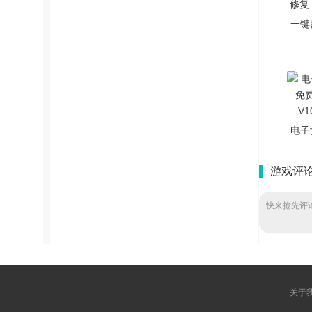
一键
复 V
电子
费
V1
游戏评
快来抢先评论
关于