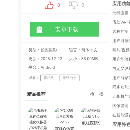
应用功
0
0
无线连接
借助Wi
安卓下载
远程控制
用户能够
类型：拍照摄影
语言：简体中文
照片/视
更新：2025-12-22
大小：36.00MB
用户能够
06:33:56
平台：Android
自定义设
用户能够
标签：
索相机
无线拍照
同步功能
远程控制
精品推荐
换一换
让相机与
图像管理
在智能设
疯狂医院5
应用特
宫廷Q传安