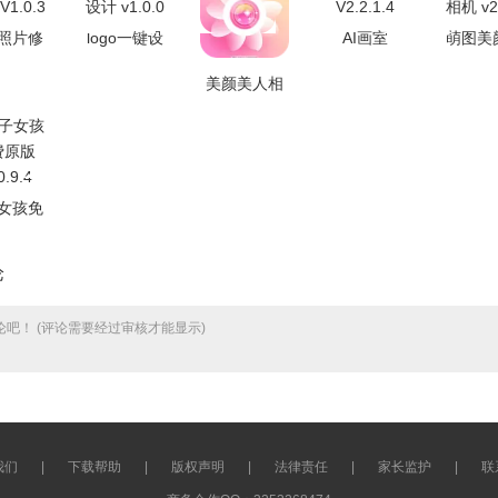
照片修
logo一键设
AI画室
萌图美
1.0.3
计 v1.0.0
V2.2.1.4
机 v2.
美颜美人相
机免费版
V5.6.2
女孩免
原版
0.9.4
论
吧！ (评论需要经过审核才能显示)
我们
|
下载帮助
|
版权声明
|
法律责任
|
家长监护
|
联