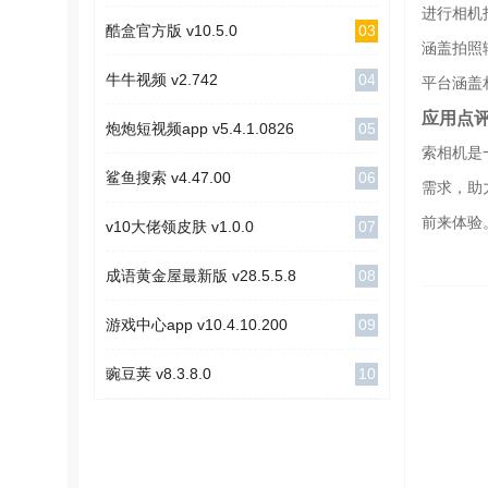
进行相机
03
酷盒官方版 v10.5.0
涵盖拍照
04
牛牛视频 v2.742
平台涵盖
应用点
05
炮炮短视频app v5.4.1.0826
索相机是
06
鲨鱼搜索 v4.47.00
需求，助
前来体验
07
v10大佬领皮肤 v1.0.0
08
成语黄金屋最新版 v28.5.5.8
09
游戏中心app v10.4.10.200
10
豌豆荚 v8.3.8.0