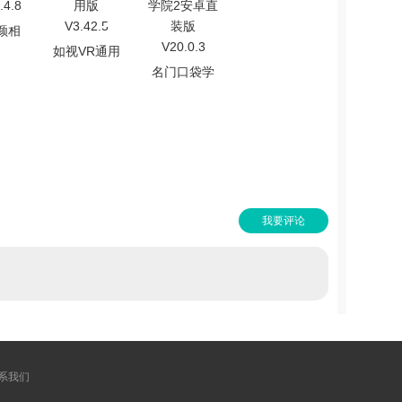
颜相
如视VR通用
4.8
名门口袋学
版 V3.42.5
院2安卓直装
版 V20.0.3
我要评论
系我们