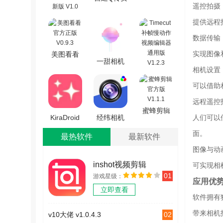
正版 V1.0
遥控拍摄
卓官方版
虫虫助手
提供远程
V2.5.2
原神圣遗
数据传输
物强化模
实现图像
美图看看
拟器2026
一甜相机
官方正版
手机最新
相机设置
最新免费
Timecut补
V0.9.3
版 V1.0
可以借助
版
帧慢动作
V4.64.0.46403
视频编辑
远程遥控
蜜蜂剪辑
器通用版
KiraDroid
经纬相机
人们可以
官方版
V1.2.3
安卓免费
手机版
面。
最热软件
最新软件
V1.1.1
版 V2.3.1
V1.3.8
图像与动
inshot视频剪辑
可实现相
01
游戏星级：
v1.3.2
应用优
立即查看
软件拥有
带来相机
02
v10大佬 v1.0.4.3