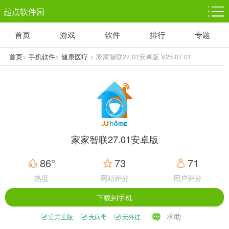
起点软件园
首页
游戏
软件
排行
专题
塔防游戏
休闲益智
体育竞技
1千+款游戏
1万+款游戏
5百+款游戏
首页
>
手机软件
>
健康医疗
> 家家智联27.01安卓版 V25.07.01
角色扮演
赛车竞速
动作射击
3千+款游戏
3百+款游戏
3百+款游戏
家家智联27.01安卓版
86°
73
71
热度
网站评分
用户评分
下载到手机
求助
官方正版
无病毒
无外挂