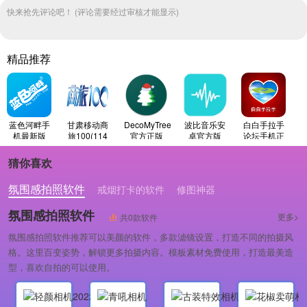
快来抢先评论吧！ (评论需要经过审核才能显示)
精品推荐
蓝色河畔手
甘肃移动商
DecoMyTree
波比音乐安
白白手拉手
机最新版
旅100(114
官方正版
卓官方版
论坛手机正
商旅)手机最
版
新版
猜你喜欢
氛围感拍照软件
戒烟打卡的软件
修图神器
氛围感拍照软件
更多>
共0款软件
氛围感拍照软件推荐可以美颜的软件，多款滤镜设置，打造不同的拍摄风
格。这里百变姿势，解锁更多拍摄内容。模板素材免费使用，打造最美造
型，喜欢自拍的可以使用。