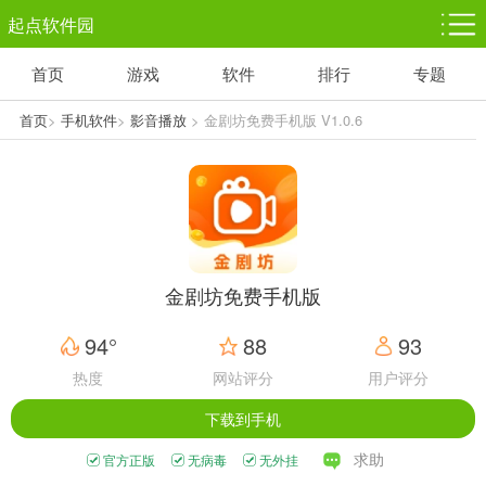
起点软件园
首页
游戏
软件
排行
专题
塔防游戏
休闲益智
体育竞技
1千+款游戏
1万+款游戏
5百+款游戏
首页
>
手机软件
>
影音播放
> 金剧坊免费手机版 V1.0.6
角色扮演
赛车竞速
动作射击
3千+款游戏
3百+款游戏
3百+款游戏
金剧坊免费手机版
94°
88
93
热度
网站评分
用户评分
下载到手机
求助
官方正版
无病毒
无外挂