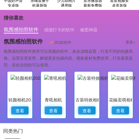
中国好声音
乐嗨直播手
少儿动画片
音乐播放器
星星视频安
安卓版
机最新版
通用版
最新免费版
卓直装版
猜你喜欢
氛围感拍照软件
戒烟打卡的软件
修图神器
氛围感拍照软件
更多>
共0款软件
氛围感拍照软件推荐可以美颜的软件，多款滤镜设置，打造不同的拍摄风
格。这里百变姿势，解锁更多拍摄内容。模板素材免费使用，打造最美造
型，喜欢自拍的可以使用。
轻颜相机2022最新版
青吼相机
古装特效相机
花椒卖萌相机
查看
查看
查看
查看
同类热门