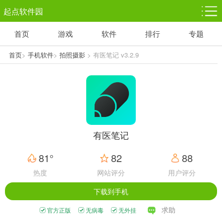
起点软件园
首页
游戏
软件
排行
专题
塔防游戏
休闲益智
体育竞技
1千+款游戏
1万+款游戏
5百+款游戏
首页
>
手机软件
>
拍照摄影
> 有医笔记 v3.2.9
角色扮演
赛车竞速
动作射击
3千+款游戏
3百+款游戏
3百+款游戏
有医笔记
81°
82
88
热度
网站评分
用户评分
下载到手机
求助
官方正版
无病毒
无外挂