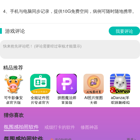
4、手机与电脑同步记录，提供10G免费空间，病例可随时随地携带。
游戏评论
我要评论
快来抢先评论吧！ (评论需要经过审核才能显示)
精品推荐
可牛影像安
全能证件照
拼图魔法师
AI照片抠图
aDanza(羊
卓官方版
片安卓官方
直装版
大师
驼跳舞模拟
版
器)手机正版
猜你喜欢
氛围感拍照软件
戒烟打卡的软件
修图神器
氛围感拍照软件
更多>
共0款软件