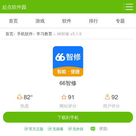
起点软件园
首页
游戏
软件
排行
专题
塔防游戏
休闲益智
体育竞技
1千+款游戏
1万+款游戏
5百+款游戏
首页
>
手机软件
>
学习教育
> 66智修 v5.1.9
角色扮演
赛车竞速
动作射击
3千+款游戏
3百+款游戏
3百+款游戏
66智修
82°
91
92
热度
网站评分
用户评分
下载到手机
求助
官方正版
无病毒
无外挂