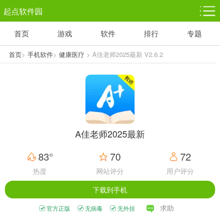
起点软件园
首页
游戏
软件
排行
专题
塔防游戏
休闲益智
体育竞技
1千+款游戏
1万+款游戏
5百+款游戏
首页
>
手机软件
>
健康医疗
> A佳老师2025最新 V2.6.2
角色扮演
赛车竞速
动作射击
3千+款游戏
3百+款游戏
3百+款游戏
A佳老师2025最新
83°
70
72
热度
网站评分
用户评分
下载到手机
求助
官方正版
无病毒
无外挂