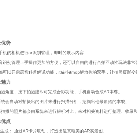
仑优势
手机的相机进行ar识别管理，即时的展示内容
音识别管理上手操作更加的方便，还可以自由的进行合拍互动性玩法非常
都可以开启语音科普解说功能，it猫扑itmop解放你的双手，让拍照摄影
仑魅力
拍摄角度，按下拍摄建即可完成合影功能，手机自动合成AR本尊。
系统会自动对拍摄出的图片来进行扫描分析，挖掘出他最原始的本貌。
张拍摄的照片都会由系统来进行解析对比，来对相关资料进行整理、收录
仑优点
图生成： 通过AR卡片联动，打造出逼真唯美的AR实景图。