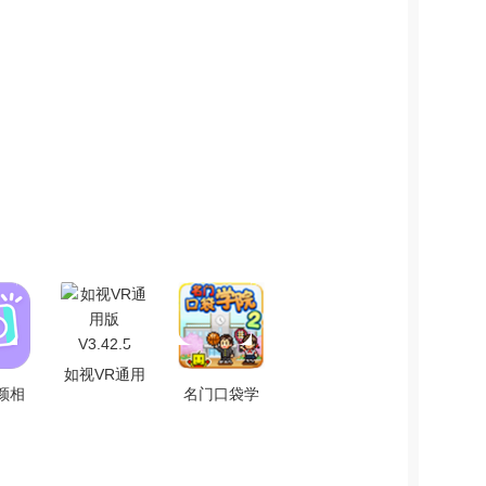
如视VR通用
颜相
名门口袋学
版 V3.42.5
4.8
院2安卓直装
版 V20.0.3