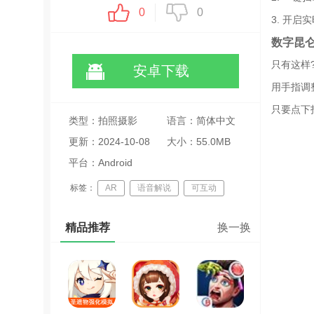
0
0
3. 开
数字昆
只有这样
安卓下载
用手指调
只要点下
类型：拍照摄影
语言：简体中文
更新：2024-10-08
大小：55.0MB
11:37:42
平台：Android
标签：
AR
语音解说
可互动
精品推荐
换一换