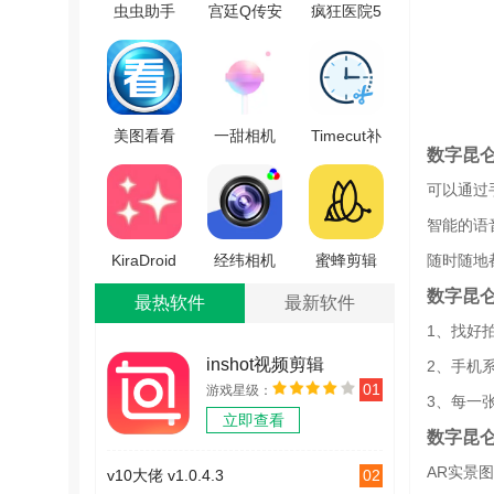
虫虫助手
宫廷Q传安
疯狂医院5
原神圣遗
卓官方版
正版 V1.0
物强化模
V2.5.2
拟器2026
手机最新
美图看看
一甜相机
Timecut补
数字昆
版 V1.0
官方正版
最新免费
帧慢动作
可以通过
V0.9.3
版
视频编辑
V4.64.0.46403
器通用版
智能的语
V1.2.3
KiraDroid
经纬相机
蜜蜂剪辑
随时随地
安卓免费
手机版
官方版
数字昆
最热软件
最新软件
版 V2.3.1
V1.3.8
V1.1.1
1、找好
inshot视频剪辑
2、手机
01
游戏星级：
v1.3.2
3、每一
立即查看
数字昆
AR实景
02
v10大佬 v1.0.4.3