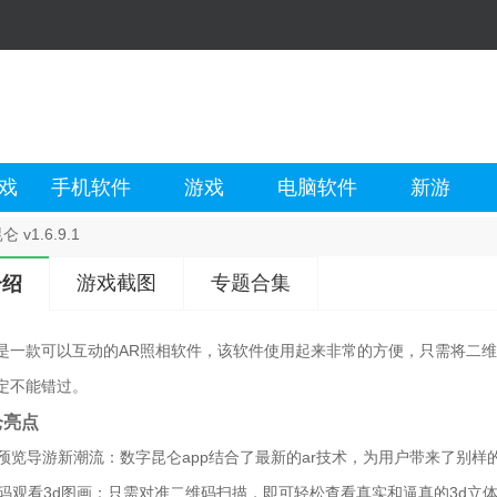
戏
手机软件
游戏
电脑软件
新游
 v1.6.9.1
游戏截图
专题合集
介绍
是一款可以互动的AR照相软件，该软件使用起来非常的方便，只需将二维
定不能错过。
仑亮点
领ar预览导游新潮流：数字昆仑app结合了最新的ar技术，为用户带来了别
键扫码观看3d图画：只需对准二维码扫描，即可轻松查看真实和逼真的3d立