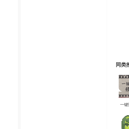
同类
一键
复 V