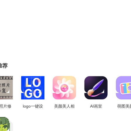
推荐
照片修
logo一键设
美颜美人相
AI画室
萌图美
1.0.3
计 v1.0.0
机免费版
V2.2.1.4
机 v2.
V5.6.2