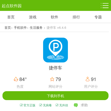
起点软件园
首页
游戏
软件
排行
专题
塔防游戏
休闲益智
体育竞技
1千+款游戏
1万+款游戏
5百+款游戏
首页
>
手机软件
>
生活服务
> 捷停车 v6.4.6
角色扮演
赛车竞速
动作射击
3千+款游戏
3百+款游戏
3百+款游戏
捷停车
84°
79
91
热度
网站评分
用户评分
下载到手机
求助
官方正版
无病毒
无外挂