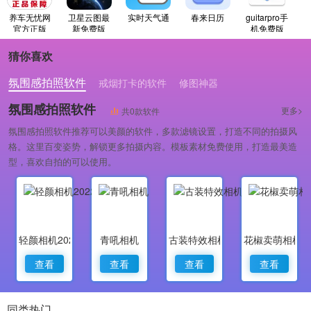
养车无忧网
卫星云图最
实时天气通
春来日历
guitarpro手
官方正版
新免费版
机免费版
猜你喜欢
氛围感拍照软件
戒烟打卡的软件
修图神器
氛围感拍照软件
更多>
共0款软件
氛围感拍照软件推荐可以美颜的软件，多款滤镜设置，打造不同的拍摄风
格。这里百变姿势，解锁更多拍摄内容。模板素材免费使用，打造最美造
型，喜欢自拍的可以使用。
轻颜相机2022最新版
青吼相机
古装特效相机
花椒卖萌相机
查看
查看
查看
查看
同类热门