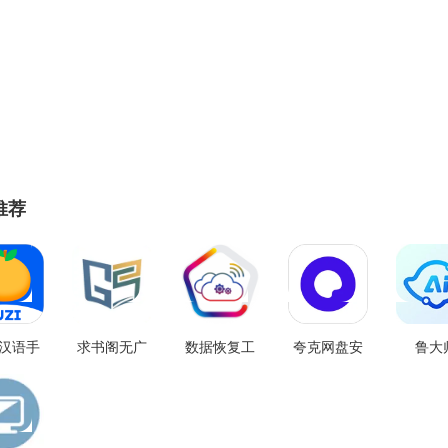
推荐
I汉语手
求书阁无广
数据恢复工
夸克网盘安
鲁大
免费版
告版
具安卓直装
卓直装版
AiNA
.9.1
V4.03.01
版 V1.3.4
V2.6.1252
V1.0.