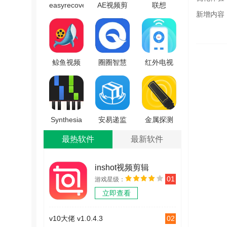
easyrecovery
AE视频剪
联想
新增内容
安卓直装
辑原版
lenovopcdiagnostics
版 V1.8.4
V1.4.5
安卓免费
版 V7.2.3
鲸鱼视频
圈圈智慧
红外电视
官方最新
水电官方
遥控器通
版 V1.10
版
用软件安
V2.2.0.1
卓免费版
V1.0.3
Synthesia
安易递监
金属探测
免费版
管版
器手机正
最热软件
最新软件
V10.8.5681
V1.11.21
版 V1.3
inshot视频剪辑
01
游戏星级：
v1.3.2
立即查看
02
v10大佬 v1.0.4.3