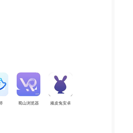
师
蜀山浏览器
顽皮兔安卓
S正版
最新免费版
官方版
88
V1.0.3
V1.12.83