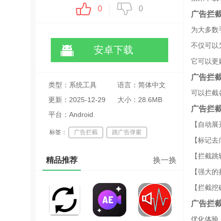
0
0
广告拦截
为大多数
不仅可以
安卓下载
它可以更
广告拦截
类型：系统工具
语言：简体中文
可以拦截
更新：2025-12-29
大小：28.6MB
广告拦截
11:35:01
平台：Android
【自动展
标签：
广告拦截
跳广告弹窗
【标记去
去广告软件
去广告
【拦截跳
精品推荐
换一换
【强大的
【拦截挖
广告拦截
优化体验