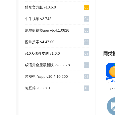
03
酷盒官方版 v10.5.0
04
牛牛视频 v2.742
05
炮炮短视频app v5.4.1.0826
06
鲨鱼搜索 v4.47.00
同类
07
v10大佬领皮肤 v1.0.0
08
成语黄金屋最新版 v28.5.5.8
09
游戏中心app v10.4.10.200
10
豌豆荚 v8.3.8.0
JUZ
机
V1