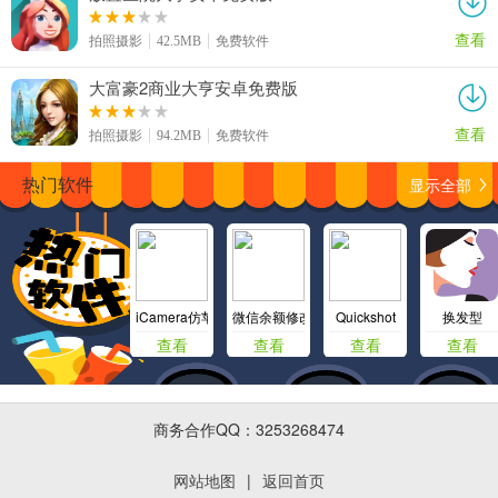
查看
拍照摄影
42.5MB
免费软件
大富豪2商业大亨安卓免费版
查看
拍照摄影
94.2MB
免费软件
显示全部
热门软件
iCamera仿苹果相机app
微信余额修改
Quickshot
换发型
查看
查看
查看
查看
商务合作QQ：3253268474
网站地图
|
返回首页