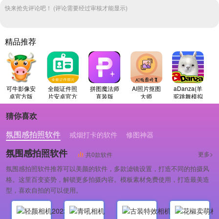
快来抢先评论吧！ (评论需要经过审核才能显示)
精品推荐
可牛影像安
全能证件照
拼图魔法师
AI照片抠图
aDanza(羊
卓官方版
片安卓官方
直装版
大师
驼跳舞模拟
版
器)手机正版
猜你喜欢
氛围感拍照软件
戒烟打卡的软件
修图神器
氛围感拍照软件
更多>
共0款软件
氛围感拍照软件推荐可以美颜的软件，多款滤镜设置，打造不同的拍摄风
格。这里百变姿势，解锁更多拍摄内容。模板素材免费使用，打造最美造
型，喜欢自拍的可以使用。