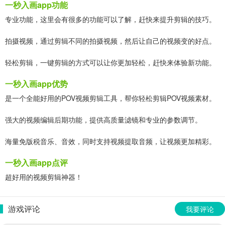
一秒入画app功能
专业功能，这里会有很多的功能可以了解，赶快来提升剪辑的技巧。
拍摄视频，通过剪辑不同的拍摄视频，然后让自己的视频变的好点。
轻松剪辑，一键剪辑的方式可以让你更加轻松，赶快来体验新功能。
一秒入画app优势
是一个全能好用的POV视频剪辑工具，帮你轻松剪辑POV视频素材。
强大的视频编辑后期功能，提供高质量滤镜和专业的参数调节。
海量免版税音乐、音效，同时支持视频提取音频，让视频更加精彩。
一秒入画app点评
超好用的视频剪辑神器！
游戏评论
我要评论