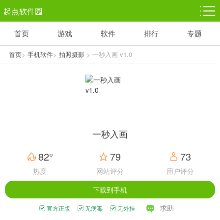
起点软件园
首页
游戏
软件
排行
专题
塔防游戏
休闲益智
体育竞技
1千+款游戏
1万+款游戏
5百+款游戏
首页
>
手机软件
>
拍照摄影
> 一秒入画 v1.0
角色扮演
赛车竞速
动作射击
3千+款游戏
3百+款游戏
3百+款游戏
一秒入画
82°
79
73
热度
网站评分
用户评分
下载到手机
求助
官方正版
无病毒
无外挂