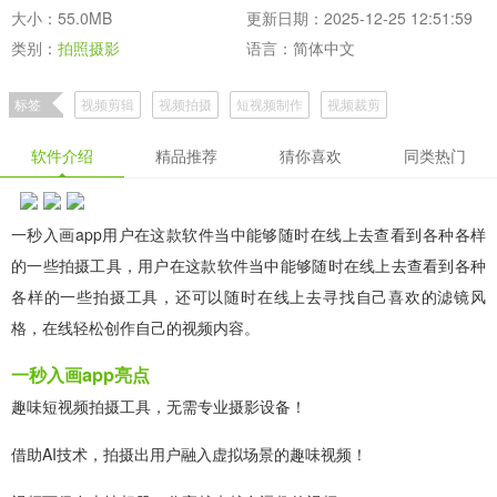
大小：55.0MB
更新日期：2025-12-25 12:51:59
类别：
拍照摄影
语言：简体中文
标签
视频剪辑
视频拍摄
短视频制作
视频裁剪
软件介绍
精品推荐
猜你喜欢
同类热门
一秒入画app用户在这款软件当中能够随时在线上去查看到各种各样
的一些拍摄工具，用户在这款软件当中能够随时在线上去查看到各种
各样的一些拍摄工具，还可以随时在线上去寻找自己喜欢的滤镜风
格，在线轻松创作自己的视频内容。
一秒入画app亮点
趣味短视频拍摄工具，无需专业摄影设备！
借助AI技术，拍摄出用户融入虚拟场景的趣味视频！