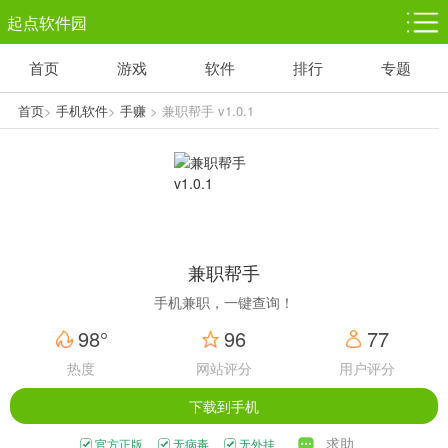
起点软件园
首页
游戏
软件
排行
专题
塔防游戏
休闲益智
体育竞技
1千+款游戏
1万+款游戏
5百+款游戏
首页
>
手机软件
>
手赚
> 兼职帮手 v1.0.1
角色扮演
赛车竞速
动作射击
3千+款游戏
3百+款游戏
3百+款游戏
兼职帮手
手机兼职，一键查询！
98°
96
77
热度
网站评分
用户评分
下载到手机
求助
官方正版
无病毒
无外挂