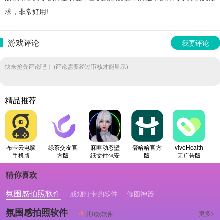
求，非常好用!
游戏评论
我要评论
快来抢先评论吧！ (评论需要经过审核才能显示)
精品推荐
布卡云电脑
绿茶交友官
麻匪动态壁
奢哈哈官方
vivoHealth
手机版
方版
纸文件包安
版
无广告版
卓官方版
猜你喜欢
氛围感拍照软件
戒烟打卡的软件
修图神器
氛围感拍照软件
更多>
共0款软件