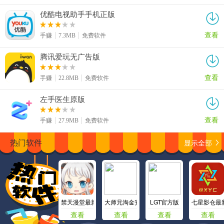
优酷电视助手手机正版
查看
手赚
7.3MB
免费软件
腾讯爱玩无广告版
查看
手赚
22.8MB
免费软件
左手医生原版
查看
手赚
27.9MB
免费软件
显示全部
热门软件
禁天漫堂最新版
大师兄淘金安卓版
LGT官方版
七星影仓最
查看
查看
查看
查看