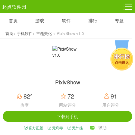
起点软件园
首页
游戏
软件
排行
专题
塔防游戏
休闲益智
体育竞技
1千+款游戏
1万+款游戏
5百+款游戏
首页
>
手机软件
>
主题美化
> PixivShow v1.0
角色扮演
赛车竞速
动作射击
3千+款游戏
3百+款游戏
3百+款游戏
PixivShow
82°
72
91
热度
网站评分
用户评分
下载到手机
求助
官方正版
无病毒
无外挂