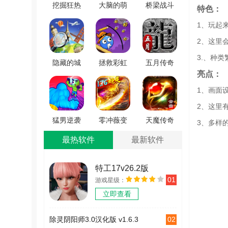
挖掘狂热
大脑的萌
桥梁战斗
特色：
游戏纯净
芽
3D(BridgeBattle)
1、玩起
版 v0.10.0
(GerminationofBrain)
手游免费
2、这里
免费原版
版
3.、种
V1.1
隐藏的城
拯救彩虹
五月传奇
亮点：
市冒险
怪物
游戏官网
(HiddenCityAdventure)
(RainbowMonster:DrawToSave)
版 V4.4.5
1、画面
安卓版
通用版
2、这里
v4.0.1
猛男逆袭
零冲薇变
天魔传奇
3、多样
记手机版
手机版
手游最新
最热软件
最新软件
V1.0.1
V3.839.839
版 V1.0.0
特工17v26.2版
01
游戏星级：
v26.2
立即查看
02
除灵阴阳师3.0汉化版 v1.6.3