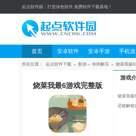
起点软件园：
打造绿色软件,免费软件下载基地！
首页
安卓软件
安卓手游
手机游
所在位置：
起点软件下载
→
新游
→
休闲解压
→
烧菜我最6游
游戏
烧菜我最6游戏完整版
烧菜我最
还能解锁