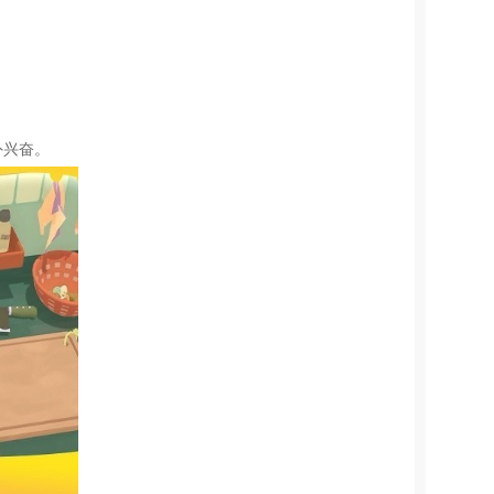
。
外兴奋。