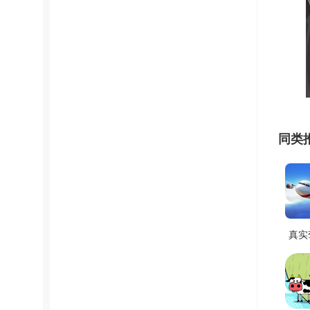
同类
真实
机3
版 V