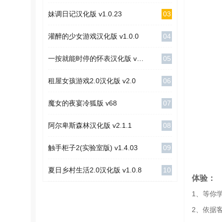
03
妹调日记汉化版 v1.0.23
04
灌醉的少女游戏汉化版 v1.0.0
05
一按就能时停的怀表汉化版 v1.1
06
租屋女孩游戏2.0汉化版 v2.0
07
魔女的夜宴冷狐版 v68
08
阿尔卑斯森林汉化版 v2.1.1
09
触手柜子2(实验室版) v1.4.03
10
夏日乡村生活2.0汉化版 v1.0.8
体验：
1、等你
2、依据