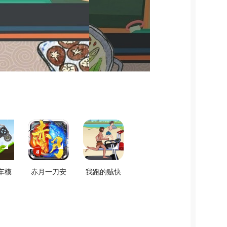
车模
赤月一刀安
我跑的贼快
戏最
卓免费版
游戏官方最
版
V2.0
新版 V1.6
0.3018