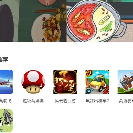
推荐
驾驶飞
超级马里奥
风云霸业游
疯狂出租车2
高速赛
D免费原
制造安卓版
戏纯净版
官方最新版
拟器游
2.1.4
V3.2.3
V1.5.104
V1.6.0
新
V306.1.