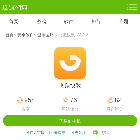
起点软件园
首页
游戏
软件
排行
专题
塔防游戏
休闲益智
体育竞技
1千+款游戏
1万+款游戏
5百+款游戏
首页
>
安卓软件
>
健康医疗
> 飞瓜快数 V3.2.2
角色扮演
赛车竞速
动作射击
3千+款游戏
3百+款游戏
3百+款游戏
飞瓜快数
95°
76
82
热度
网站评分
用户评分
下载到手机
求助
官方正版
无病毒
无外挂