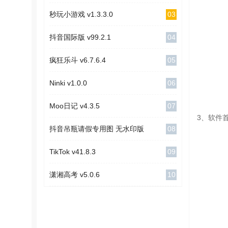
03
秒玩小游戏 v1.3.3.0
04
抖音国际版 v99.2.1
05
疯狂乐斗 v6.7.6.4
06
Ninki v1.0.0
07
Moo日记 v4.3.5
3、软件
08
抖音吊瓶请假专用图 无水印版
09
TikTok v41.8.3
10
潇湘高考 v5.0.6