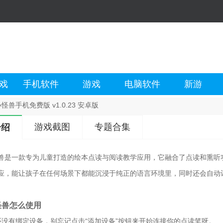
戏
手机软件
游戏
电脑软件
新游
怪兽手机免费版 v1.0.23 安卓版
游戏截图
专题合集
介绍
兽是一款专为儿童打造的绘本点读与阅读教学应用，它融合了点读和熏听
应，能让孩子在任何场景下都能沉浸于纯正的语言环境里，同时还会自动
怪兽怎么使用
还没有绑定设备，别忘记点击“添加设备”按钮来开始连接你的点读笔呀。