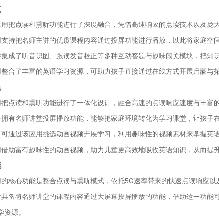
点
应用把点读和熏听功能进行了深度融合，凭借高速响应的点读技术以及庞
用支持把名师主讲的优质课程内容通过投屏功能进行播放，以此将家庭空
件集成了听音识图、跟读发音校正等多种互动答题与趣味闯关模块，把知
用整合了丰富的英语学习资源，可助力孩子直接通过在线方式开展启蒙与
色
用把点读和熏听功能进行了一体化设计，融合高速的点读响应速度与丰富
件拥有名师讲堂投屏播放功能，能够把家庭环境转化为学习课堂，让孩子
者可通过该应用挑选动画视频开展学习，利用趣味性的视频素材来掌握英
用借助富有趣味性的动画视频，助力儿童更高效地吸收英语知识，从而提
能
用的核心功能是整合点读与熏听模式，依托5G速率带来的快速点读响应以
件具备将名师讲堂的课程内容通过大屏幕投屏播放的功能，借助这一功能
学资源。