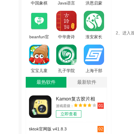
中国象棋
Java语言
洪恩启蒙
棋谱免费
学习官方
编程官方
版 V59.97
正版
最新版
V5.2.3.1
V2.7.5
2、进入
beanfun官
中华唐诗
淮安家长
方正版
宋词官方
网官方版
V2.0.21
最新版
V1.0.3
V1.2.6
宝宝儿童
孔子学院
上海干部
海洋王国
手机免费
在线安卓
最热软件
最新软件
安卓版
版 V1.0.4
版 V1.57
V4.9gn
Kamon复古胶片相
01
游戏星级：
机 v2.2.2
立即查看
02
tiktok官网版 v41.8.3