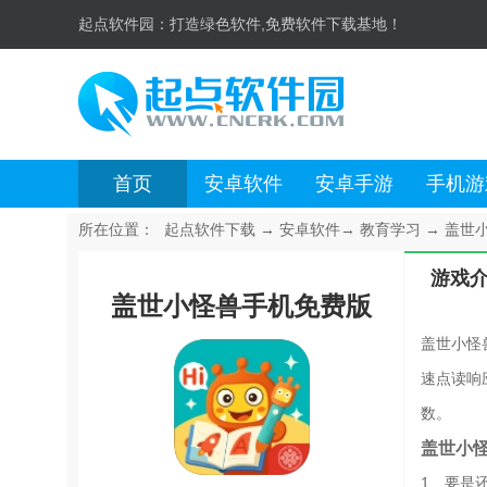
起点软件园：
打造绿色软件,免费软件下载基地！
首页
安卓软件
安卓手游
手机游
所在位置：
起点软件下载
→
安卓软件
→
教育学习
→
盖世小
游戏
盖世小怪兽手机免费版
盖世小怪
速点读响
数。
盖世小
1、要是